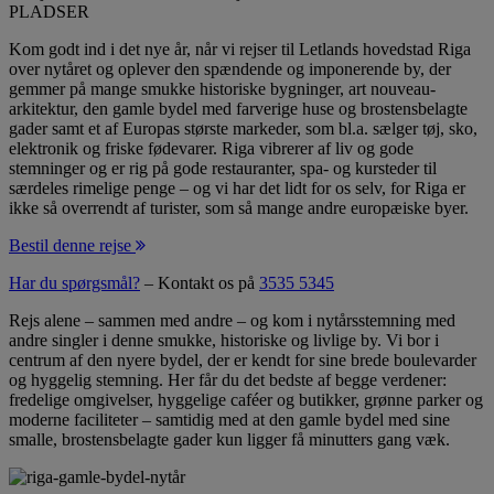
PLADSER
Kom godt ind i det nye år, når vi rejser til Letlands hovedstad Riga
over nytåret og oplever den spændende og imponerende by, der
gemmer på mange smukke historiske bygninger, art nouveau-
arkitektur, den gamle bydel med farverige huse og brostensbelagte
gader samt et af Europas største markeder, som bl.a. sælger tøj, sko,
elektronik og friske fødevarer. Riga vibrerer af liv og gode
stemninger og er rig på gode restauranter, spa- og kursteder til
særdeles rimelige penge – og vi har det lidt for os selv, for Riga er
ikke så overrendt af turister, som så mange andre europæiske byer.
Bestil denne rejse
Har du spørgsmål?
– Kontakt os på
3535 5345
Rejs alene – sammen med andre – og kom i nytårsstemning med
andre singler i denne smukke, historiske og livlige by. Vi bor i
centrum af den nyere bydel, der er kendt for sine brede boulevarder
og hyggelig stemning. Her får du det bedste af begge verdener:
fredelige omgivelser, hyggelige caféer og butikker, grønne parker og
moderne faciliteter – samtidig med at den gamle bydel med sine
smalle, brostensbelagte gader kun ligger få minutters gang væk.