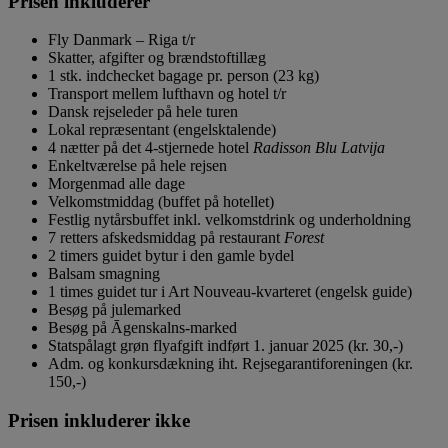
Prisen inkluderer
Fly Danmark – Riga t/r
Skatter, afgifter og brændstoftillæg
1 stk. indchecket bagage pr. person (23 kg)
Transport mellem lufthavn og hotel t/r
Dansk rejseleder på hele turen
Lokal repræsentant (engelsktalende)
4 nætter på det 4-stjernede hotel
Radisson Blu Latvija
Enkeltværelse på hele rejsen
Morgenmad alle dage
Velkomstmiddag (buffet på hotellet)
Festlig nytårsbuffet inkl. velkomstdrink og underholdning
7 retters afskedsmiddag på restaurant
Forest
2 timers guidet bytur i den gamle bydel
Balsam smagning
1 times guidet tur i Art Nouveau-kvarteret (engelsk guide)
Besøg på julemarked
Besøg på Āgenskalns-marked
Statspålagt grøn flyafgift indført 1. januar 2025 (kr. 30,-)
Adm. og konkursdækning iht. Rejsegarantiforeningen (kr.
150,-)
Prisen inkluderer ikke