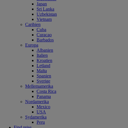
Japan
Sri Lanka
Uzbekistan
Vietnam
Caribien
Cuba
Curacao
Barbados
Europa
Albanien
Italien
Kroatien
Letland
Malta
Spanien
Sverige
Mellemamerika
Costa Rica
Panama
Nordamerika
Mexico
USA
Sydamerika
Peru
Find rejse