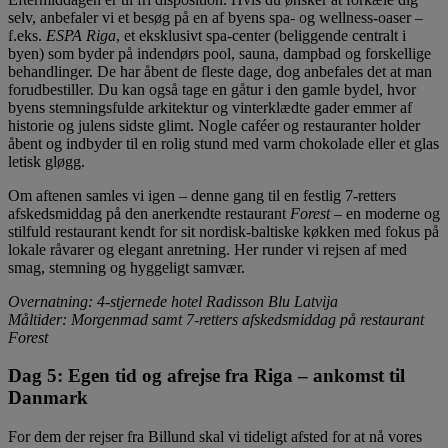
selv, anbefaler vi et besøg på en af byens spa- og wellness-oaser –
f.eks.
ESPA Riga
, et eksklusivt spa-center (beliggende centralt i
byen) som byder på indendørs pool, sauna, dampbad og forskellige
behandlinger. De har åbent de fleste dage, dog anbefales det at man
forudbestiller. Du kan også tage en gåtur i den gamle bydel, hvor
byens stemningsfulde arkitektur og vinterklædte gader emmer af
historie og julens sidste glimt. Nogle caféer og restauranter holder
åbent og indbyder til en rolig stund med varm chokolade eller et glas
letisk gløgg.
Om aftenen samles vi igen – denne gang til en festlig 7-retters
afskedsmiddag på den anerkendte restaurant
Forest
– en moderne og
stilfuld restaurant kendt for sit nordisk-baltiske køkken med fokus på
lokale råvarer og elegant anretning. Her runder vi rejsen af med
smag, stemning og hyggeligt samvær.
Overnatning
: 4-stjernede hotel Radisson Blu Latvija
Måltider: Morgenmad samt 7-retters afskedsmiddag på restaurant
Forest
Dag 5: Egen tid og afrejse fra Riga – ankomst til
Danmark
For dem der rejser fra Billund skal vi tideligt afsted for at nå vores