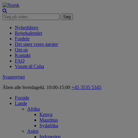
Nyhedsbrev
Rejsekalender
Fordele
Det siger vores gæster
Om os
Kontakt
FAQ
Visum til Cuba
Svanerejser
Åben alle hverdage
kl. 10:00-15:00
+45 3535 5345
Forside
Lande
Afrika
Kenya
Mauritius
Sydafrika
Asien
Indonesien