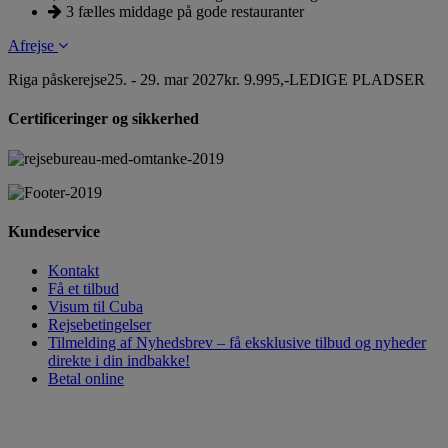
3 fælles middage på gode restauranter
Afrejse
Riga påskerejse
25. - 29. mar 2027
kr. 9.995,-
LEDIGE PLADSER
Certificeringer og sikkerhed
Kundeservice
Kontakt
Få et tilbud
Visum til Cuba
Rejsebetingelser
Tilmelding af Nyhedsbrev – få eksklusive tilbud og nyheder
direkte i din indbakke!
Betal online
HAR DU SPØRGSMÅL,