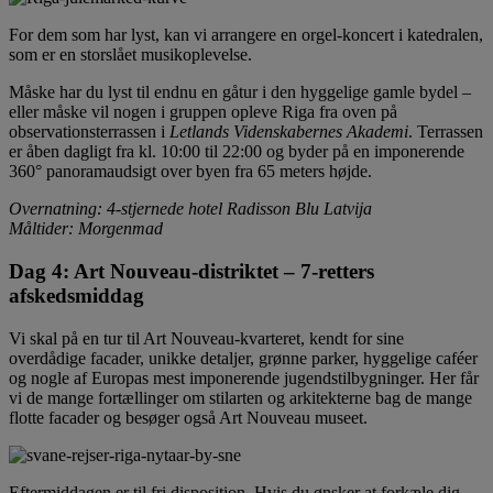
For dem som har lyst, kan vi arrangere en orgel-koncert i katedralen,
som er en storslået musikoplevelse.
Måske har du lyst til endnu en gåtur i den hyggelige gamle bydel –
eller måske vil nogen i gruppen opleve Riga fra oven på
observationsterrassen i
Letlands Videnskabernes Akademi
. Terrassen
er åben dagligt fra kl. 10:00 til 22:00 og byder på en imponerende
360° panoramaudsigt over byen fra 65 meters højde.
Overnatning
: 4-stjernede hotel Radisson Blu Latvija
Måltider: Morgenmad
Dag 4
:
Art Nouveau-distriktet
– 7-retters
afskedsmiddag
Vi skal på en tur til Art Nouveau-kvarteret, kendt for sine
overdådige facader, unikke detaljer, grønne parker, hyggelige caféer
og nogle af Europas mest imponerende jugendstilbygninger. Her får
vi de mange fortællinger om stilarten og arkitekterne bag de mange
flotte facader og besøger også Art Nouveau museet.
Eftermiddagen er til fri disposition. Hvis du ønsker at forkæle dig