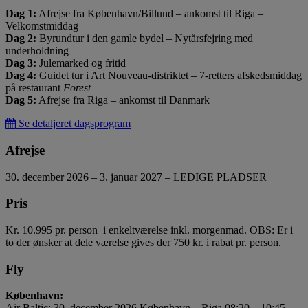
Dag 1:
Afrejse fra København/Billund – ankomst til Riga –
Velkomstmiddag
Dag 2:
Byrundtur i den gamle bydel – Nytårsfejring med
underholdning
Dag 3:
Julemarked og fritid
Dag 4:
Guidet tur i Art Nouveau-distriktet – 7-retters afskedsmiddag
på restaurant
Forest
Dag 5:
Afrejse fra Riga – ankomst til Danmark
Se detaljeret dagsprogram
Afrejse
30. december 2026 – 3. januar 2027 – LEDIGE PLADSER
Pris
Kr. 10.995 pr. person i enkeltværelse inkl. morgenmad.
OBS: Er i
to der ønsker at dele værelse gives der 750 kr. i rabat pr. person.
Fly
København:
Air Baltic: 30. december 2026 København – Riga 08:20 – 10:45