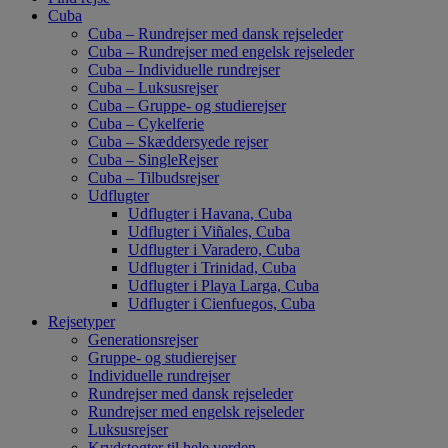
Cuba
Cuba – Rundrejser med dansk rejseleder
Cuba – Rundrejser med engelsk rejseleder
Cuba – Individuelle rundrejser
Cuba – Luksusrejser
Cuba – Gruppe- og studierejser
Cuba – Cykelferie
Cuba – Skæddersyede rejser
Cuba – SingleRejser
Cuba – Tilbudsrejser
Udflugter
Udflugter i Havana, Cuba
Udflugter i Viñales, Cuba
Udflugter i Varadero, Cuba
Udflugter i Trinidad, Cuba
Udflugter i Playa Larga, Cuba
Udflugter i Cienfuegos, Cuba
Rejsetyper
Generationsrejser
Gruppe- og studierejser
Individuelle rundrejser
Rundrejser med dansk rejseleder
Rundrejser med engelsk rejseleder
Luksusrejser
Krydstogter til hele verden