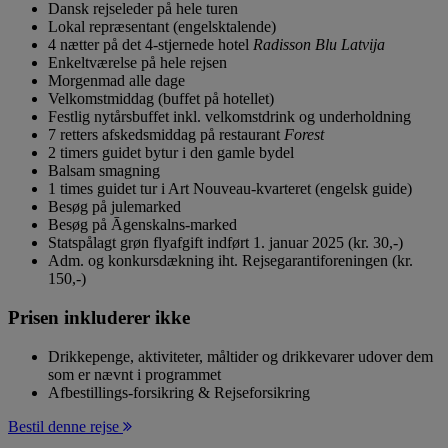
Dansk rejseleder på hele turen
Lokal repræsentant (engelsktalende)
4 nætter på det 4-stjernede hotel
Radisson Blu Latvija
Enkeltværelse på hele rejsen
Morgenmad alle dage
Velkomstmiddag (buffet på hotellet)
Festlig nytårsbuffet inkl. velkomstdrink og underholdning
7 retters afskedsmiddag på restaurant
Forest
2 timers guidet bytur i den gamle bydel
Balsam smagning
1 times guidet tur i Art Nouveau-kvarteret (engelsk guide)
Besøg på julemarked
Besøg på Āgenskalns-marked
Statspålagt grøn flyafgift indført 1. januar 2025 (kr. 30,-)
Adm. og konkursdækning iht. Rejsegarantiforeningen (kr.
150,-)
Prisen inkluderer ikke
Drikkepenge, aktiviteter, måltider og drikkevarer udover dem
som er nævnt i programmet
Afbestillings-forsikring & Rejseforsikring
Bestil denne rejse