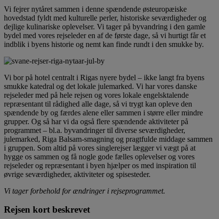
Vi fejrer nytåret sammen i denne spændende østeuropæiske
hovedstad fyldt med kulturelle perler, historiske seværdigheder og
dejlige kulinariske oplevelser. Vi tager på byvandring i den gamle
bydel med vores rejseleder en af de første dage, så vi hurtigt får et
indblik i byens historie og nemt kan finde rundt i den smukke by.
Vi bor på hotel centralt i Rigas nyere bydel – ikke langt fra byens
smukke katedral og det lokale julemarked. Vi har vores danske
rejseleder med på hele rejsen og vores lokale engelsktalende
repræsentant til rådighed alle dage, så vi trygt kan opleve den
spændende by og færdes alene eller sammen i større eller mindre
grupper. Og så har vi da også flere spændende aktiviteter på
programmet – bl.a. byvandringer til diverse seværdigheder,
julemarked, Riga Balsam-smagning og pragtfulde middage sammen
i gruppen. Som altid på vores singlerejser lægger vi vægt på at
hygge os sammen og få nogle gode fælles oplevelser og vores
rejseleder og repræsentant i byen hjælper os med inspiration til
øvrige seværdigheder, aktiviteter og spisesteder.
Vi tager forbehold for ændringer i rejseprogrammet.
Rejsen kort beskrevet