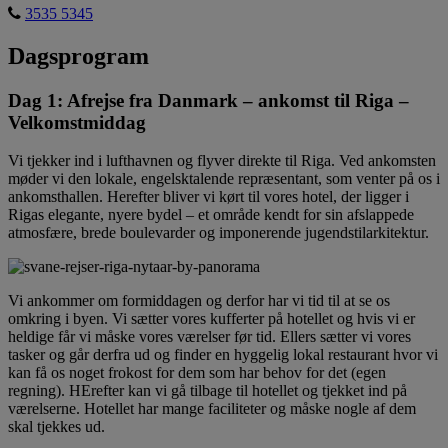
3535 5345
Dagsprogram
Dag 1: Afrejse fra Danmark – ankomst til Riga –
Velkomstmiddag
Vi tjekker ind i lufthavnen og flyver direkte til Riga. Ved ankomsten
møder vi den lokale, engelsktalende repræsentant, som venter på os i
ankomsthallen. Herefter bliver vi kørt til vores hotel, der ligger i
Rigas elegante, nyere bydel – et område kendt for sin afslappede
atmosfære, brede boulevarder og imponerende jugendstilarkitektur.
Vi ankommer om formiddagen og derfor har vi tid til at se os
omkring i byen. Vi sætter vores kufferter på hotellet og hvis vi er
heldige får vi måske vores værelser før tid. Ellers sætter vi vores
tasker og går derfra ud og finder en hyggelig lokal restaurant hvor vi
kan få os noget frokost for dem som har behov for det (egen
regning). HErefter kan vi gå tilbage til hotellet og tjekket ind på
værelserne. Hotellet har mange faciliteter og måske nogle af dem
skal tjekkes ud.