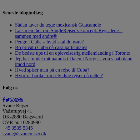
SEND OS EN
MAIL
, SÅ VENDER VI TILBAGE TIL DIG.
Seneste blogindlæg
Sådan laver du ægte mexicansk Guacamole
Læs mere her om SingleRejser’s koncept: Rejs alene –
sammen med andre®
Penge i Cuba – hvad skal du gøre?
Bo privat i Cuba på casa particulares
De bedste tips til en oplevelsesrig mellemlanding i Toronto
Jeg har fundet mit paradis i Dalen i Norge – vores naboland
imod nord
Hvad spiser man på en rejse til Cuba?
Hvorfor booker du selv dine rejser på nettet?
Følg os
Svane Rejser
Vadstrupvej 41
DK-2880
Bagsværd
CVR nr. 10280990
+45 3535 5345
svane@svanerejser.dk