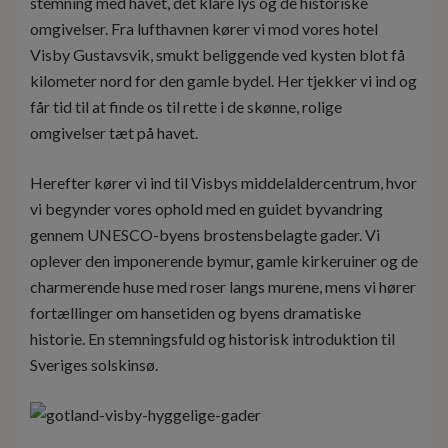
stemning med havet, det klare lys og de historiske
omgivelser. Fra lufthavnen kører vi mod vores hotel
Visby Gustavsvik, smukt beliggende ved kysten blot få
kilometer nord for den gamle bydel. Her tjekker vi ind og
får tid til at finde os til rette i de skønne, rolige
omgivelser tæt på havet.
Herefter kører vi ind til Visbys middelaldercentrum, hvor
vi begynder vores ophold med en guidet byvandring
gennem UNESCO-byens brostensbelagte gader. Vi
oplever den imponerende bymur, gamle kirkeruiner og de
charmerende huse med roser langs murene, mens vi hører
fortællinger om hansetiden og byens dramatiske
historie. En stemningsfuld og historisk introduktion til
Sveriges solskinsø.