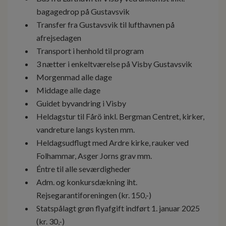
bagagedrop på Gustavsvik
Transfer fra Gustavsvik til lufthavnen på
afrejsedagen
Transport i henhold til program
3 nætter i enkeltværelse på Visby Gustavsvik
Morgenmad alle dage
Middage alle dage
Guidet byvandring i Visby
Heldagstur til Fårö inkl. Bergman Centret, kirker,
vandreture langs kysten mm.
Heldagsudflugt med Ardre kirke, rauker ved
Folhammar, Asger Jorns grav mm.
Éntre til alle seværdigheder
Adm. og konkursdækning iht.
Rejsegarantiforeningen (kr. 150,-)
Statspålagt grøn flyafgift indført 1. januar 2025
(kr. 30,-)