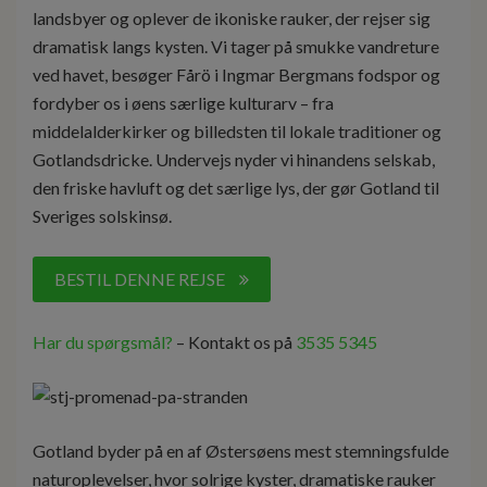
landsbyer og oplever de ikoniske rauker, der rejser sig
dramatisk langs kysten. Vi tager på smukke vandreture
ved havet, besøger Fårö i Ingmar Bergmans fodspor og
fordyber os i øens særlige kulturarv – fra
middelalderkirker og billedsten til lokale traditioner og
Gotlandsdricke. Undervejs nyder vi hinandens selskab,
den friske havluft og det særlige lys, der gør Gotland til
Sveriges solskinsø.
BESTIL DENNE REJSE
Har du spørgsmål?
– Kontakt os på
3535 5345
Gotland byder på en af Østersøens mest stemningsfulde
naturoplevelser, hvor solrige kyster, dramatiske rauker