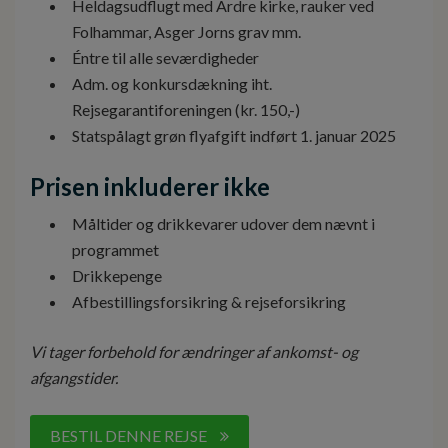
Heldagsudflugt med Ardre kirke, rauker ved
Folhammar, Asger Jorns grav mm.
Éntre til alle seværdigheder
Adm. og konkursdækning iht.
Rejsegarantiforeningen (kr. 150,-)
Statspålagt grøn flyafgift indført 1. januar 2025
Prisen inkluderer ikke
Måltider og drikkevarer udover dem nævnt i
programmet
Drikkepenge
Afbestillingsforsikring & rejseforsikring
Vi tager forbehold for ændringer af ankomst- og
afgangstider.
BESTIL DENNE REJSE