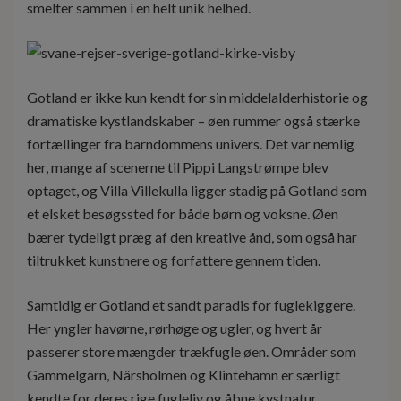
smelter sammen i en helt unik helhed.
Gotland er ikke kun kendt for sin middelalderhistorie og
dramatiske kystlandskaber – øen rummer også stærke
fortællinger fra barndommens univers. Det var nemlig
her, mange af scenerne til Pippi Langstrømpe blev
optaget, og Villa Villekulla ligger stadig på Gotland som
et elsket besøgssted for både børn og voksne. Øen
bærer tydeligt præg af den kreative ånd, som også har
tiltrukket kunstnere og forfattere gennem tiden.
Samtidig er Gotland et sandt paradis for fuglekiggere.
Her yngler havørne, rørhøge og ugler, og hvert år
passerer store mængder trækfugle øen. Områder som
Gammelgarn, Närsholmen og Klintehamn er særligt
kendte for deres rige fugleliv og åbne kystnatur.