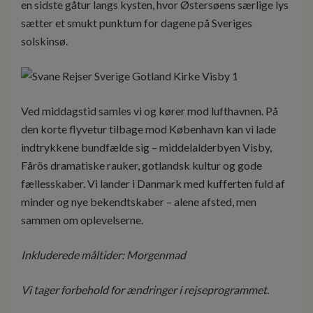
en sidste gåtur langs kysten, hvor Østersøens særlige lys
sætter et smukt punktum for dagene på Sveriges
solskinsø.
Ved middagstid samles vi og kører mod lufthavnen. På
den korte flyvetur tilbage mod København kan vi lade
indtrykkene bundfælde sig – middelalderbyen Visby,
Fårös dramatiske rauker, gotlandsk kultur og gode
fællesskaber. Vi lander i Danmark med kufferten fuld af
minder og nye bekendtskaber – alene afsted, men
sammen om oplevelserne.
Inkluderede måltider: Morgenmad
Vi tager forbehold for ændringer i rejseprogrammet.