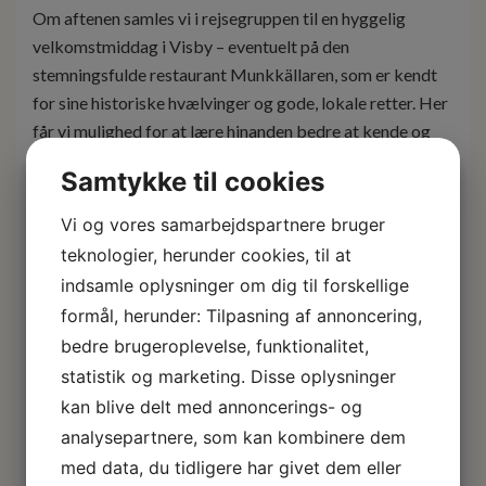
Om aftenen samles vi i rejsegruppen til en hyggelig
velkomstmiddag i Visby – eventuelt på den
stemningsfulde restaurant Munkkällaren, som er kendt
for sine historiske hvælvinger og gode, lokale retter. Her
får vi mulighed for at lære hinanden bedre at kende og
dele dagens første indtryk af Gotland.
Samtykke til cookies
Overnatning:
Visby Gustavsvik
Vi og vores samarbejdspartnere bruger
Inkluderede måltider: Velkomstmiddag
teknologier, herunder cookies, til at
indsamle oplysninger om dig til forskellige
Dag 2: Heldagsudflugt til Fårö med
formål, herunder: Tilpasning af annoncering,
Bergman Center, vandreture &
bedre brugeroplevelse, funktionalitet,
rauker
statistik og marketing. Disse oplysninger
Efter morgenmad kører vi nordpå gennem det smukke
kan blive delt med annoncerings- og
gotlandske landskab og tager færgen over til Fårö – en ø,
analysepartnere, som kan kombinere dem
der er kendt for sit helt særlige lys, sine vide horisonter
med data, du tidligere har givet dem eller
og dramatiske kystlinje. Her mærker vi straks, hvorfor