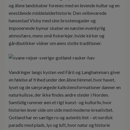
og åbne landskaber forenes med en levende kultur og en
enestående middelalderhistorie. Den velbevarede
hansestad Visby med sine brostensgader og
imponerende bymur skaber en næsten eventyrlig
atmosfære, mens små fiskerlejer, hvide kirker og
gårdbutikker vidner om øens stolte traditioner.
Vandringer langs kysten ved Fårö og Langhammars giver
en følelse af frihed under den åbne himmel, hvor havet,
lyset og de særprægede kalkstensformationer danner en
naturkulisse, der ikke findes andre steder i Norden.
Samtidig rummer øen et rigt kunst- og kulturliv, hvor
historien lever side om side med moderne kreativitet.
Gotland har en særlige ro og autenticitet – et nordisk
paradis med plads, lys og luft, hvor natur og historie