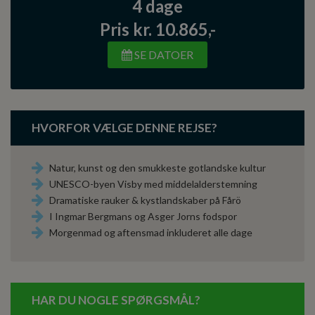
4 dage
Pris kr. 10.865,-
SE DATOER
HVORFOR VÆLGE DENNE REJSE?
Natur, kunst og den smukkeste gotlandske kultur
UNESCO-byen Visby med middelalderstemning
Dramatiske rauker & kystlandskaber på Fårö
I Ingmar Bergmans og Asger Jorns fodspor
Morgenmad og aftensmad inkluderet alle dage
HAR DU NOGLE SPØRGSMÅL?