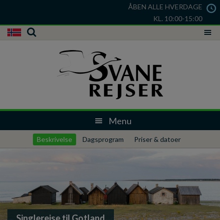
ÅBEN ALLE HVERDAGE
KL. 10:00-15:00
Beskrivelse
Dagsprogram
Priser & datoer
Singlerejse til Gotland