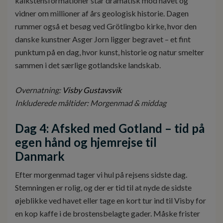
kalkstensformationer står dramatisk mod havet og
vidner om millioner af års geologisk historie. Dagen
rummer også et besøg ved Grötlingbo kirke, hvor den
danske kunstner Asger Jorn ligger begravet – et fint
punktum på en dag, hvor kunst, historie og natur smelter
sammen i det særlige gotlandske landskab.
Overnatning:
Visby Gustavsvik
Inkluderede måltider: Morgenmad & middag
Dag 4: Afsked med Gotland – tid på
egen hånd og hjemrejse til
Danmark
Efter morgenmad tager vi hul på rejsens sidste dag.
Stemningen er rolig, og der er tid til at nyde de sidste
øjeblikke ved havet eller tage en kort tur ind til Visby for
en kop kaffe i de brostensbelagte gader. Måske frister