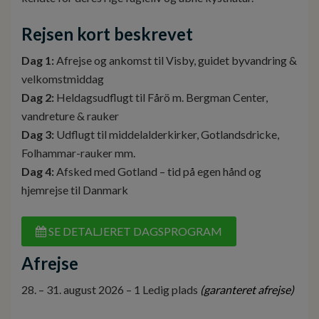
Rejsen kort beskrevet
Dag 1:
Afrejse og ankomst til Visby, guidet byvandring &
velkomstmiddag
Dag 2:
Heldagsudflugt til Fårö m. Bergman Center,
vandreture & rauker
Dag 3:
Udflugt til middelalderkirker, Gotlandsdricke,
Folhammar-rauker mm.
Dag 4:
Afsked med Gotland – tid på egen hånd og
hjemrejse til Danmark
SE DETALJERET DAGSPROGRAM
Afrejse
28. – 31. august 2026 – 1 Ledig plads
(garanteret afrejse)