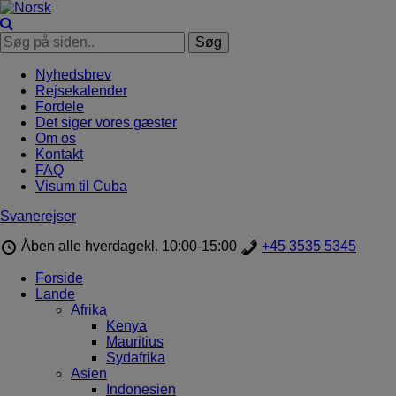
Nyhedsbrev
Rejsekalender
Fordele
Det siger vores gæster
Om os
Kontakt
FAQ
Visum til Cuba
Svanerejser
Åben alle hverdage
kl. 10:00-15:00
+45 3535 5345
Forside
Lande
Afrika
Kenya
Mauritius
Sydafrika
Asien
Indonesien