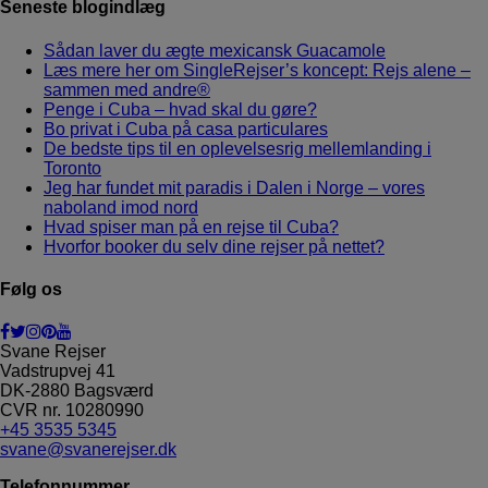
Seneste blogindlæg
Sådan laver du ægte mexicansk Guacamole
Læs mere her om SingleRejser’s koncept: Rejs alene –
sammen med andre®
Penge i Cuba – hvad skal du gøre?
Bo privat i Cuba på casa particulares
De bedste tips til en oplevelsesrig mellemlanding i
Toronto
Jeg har fundet mit paradis i Dalen i Norge – vores
naboland imod nord
Hvad spiser man på en rejse til Cuba?
Hvorfor booker du selv dine rejser på nettet?
Følg os
Svane Rejser
Vadstrupvej 41
DK-2880
Bagsværd
CVR nr. 10280990
+45 3535 5345
svane@svanerejser.dk
Telefonnummer