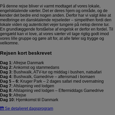
På denne rejse bliver vi varmt modtaget af vores lokale,
engelsktalende værter. Det er deres hjem og område, og de
kender det bedre end nogen anden. Derfor har vi valgt ikke at
medbringe en dansktalende rejseleder – simpelthen fordi den
lokale viden og autenticitet vejer tungere på netop denne tur.
En grundlæggende forståelse af engelsk er derfor en fordel. Til
gengæld kan vi love, at vores værter vil tage rigtig godt imod
vores lille gruppe og gøre alt for, at alle føler sig trygge og
velkomne.
Rejsen kort beskrevet
Dag 1:
Afrejse Danmark
Dag 2:
Ankomst og stammedans
Dag 3:
Bushwalk, ATV-tur og middag i bushen, natsafari
Dag 4:
Bushwalk, Gamedrive – aftensmad i bomaen
Dag 5 – 6:
Kruger Park – 2 dages safari med overnatning
Dag 7:
Afslapning ved lodgen
Dag 8:
Afslapning ved lodgen – Eftermiddags Gamedrive
Dag 9:
Afrejse
Dag 10:
Hjemkomst til Danmark
Se detaljeret dagsprogram