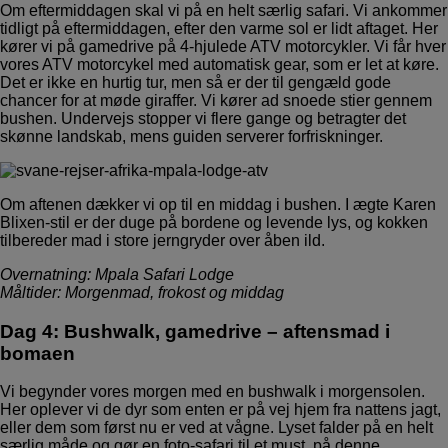
Om eftermiddagen skal vi på en helt særlig safari. Vi ankommer
tidligt på eftermiddagen, efter den varme sol er lidt aftaget. Her
kører vi på gamedrive på 4-hjulede ATV motorcykler. Vi får hver
vores ATV motorcykel med automatisk gear, som er let at køre.
Det er ikke en hurtig tur, men så er der til gengæld gode
chancer for at møde giraffer. Vi kører ad snoede stier gennem
bushen. Undervejs stopper vi flere gange og betragter det
skønne landskab, mens guiden serverer forfriskninger.
Om aftenen dækker vi op til en middag i bushen. I ægte Karen
Blixen-stil er der duge på bordene og levende lys, og kokken
tilbereder mad i store jerngryder over åben ild.
Overnatning: Mpala Safari Lodge
Måltider: Morgenmad, frokost og middag
Dag 4: Bushwalk, gamedrive – aftensmad i
bomaen
Vi begynder vores morgen med en bushwalk i morgensolen.
Her oplever vi de dyr som enten er på vej hjem fra nattens jagt,
eller dem som først nu er ved at vågne. Lyset falder på en helt
særlig måde og gør en foto-safari til et must, på denne