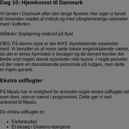
Dag 10: Hjemkomst til Danmark
Vi lander i Danmark efter den lange flyvetur. Her siger vi farvel
til hinanden mættet af indtryk og med uforglemmelige opleveler
med i kufferten.
Måltider: forplejning ombord på flyet
OBS: På denne rejse er der IKKE dansktalende rejseleder
med. Vi benytter os af vores søde lokale engelsktalende værter,
da det er deres hjemsted vi besøger og de derved kender det
bedre end nogen dansk rejseleder ville kunne. I nogle perioder
vil der være en dansktalende personale på lodgen, men dette
er ingen garanti.
Ekstra udflugter
På Mpala har vi mulighed for at booke nogle ekstra udflugter ud
over dem, som er nævnt i programmet. Dette gør vi ved
ankomst til Mpala.
De ekstra udflugter er:
Elefantsafari
Et besøg i Drakens-bjergene