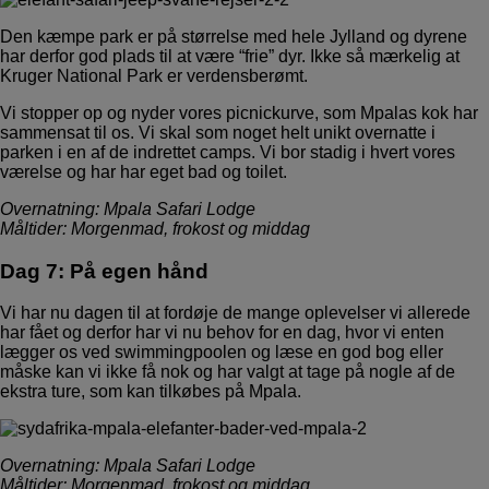
Den kæmpe park er på størrelse med hele Jylland og dyrene
har derfor god plads til at være “frie” dyr. Ikke så mærkelig at
Kruger National Park er verdensberømt.
Vi stopper op og nyder vores picnickurve, som Mpalas kok har
sammensat til os. Vi skal som noget helt unikt overnatte i
parken i en af de indrettet camps. Vi bor stadig i hvert vores
værelse og har har eget bad og toilet.
Overnatning: Mpala Safari Lodge
Måltider: Morgenmad, frokost og middag
Dag 7: På egen hånd
Vi har nu dagen til at fordøje de mange oplevelser vi allerede
har fået og derfor har vi nu behov for en dag, hvor vi enten
lægger os ved swimmingpoolen og læse en god bog eller
måske kan vi ikke få nok og har valgt at tage på nogle af de
ekstra ture, som kan tilkøbes på Mpala.
Overnatning: Mpala Safari Lodge
Måltider: Morgenmad, frokost og middag