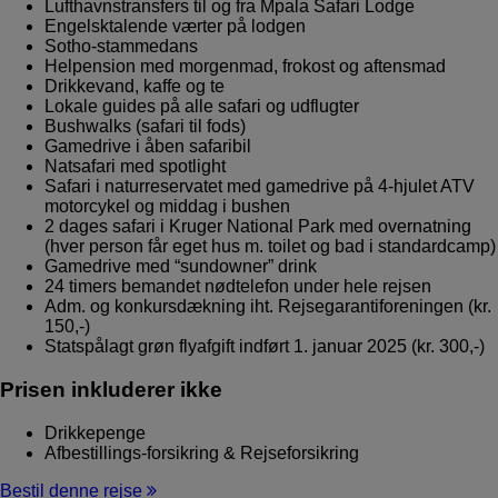
Lufthavnstransfers til og fra Mpala Safari Lodge
Engelsktalende værter på lodgen
Sotho-stammedans
Helpension med morgenmad, frokost og aftensmad
Drikkevand, kaffe og te
Lokale guides på alle safari og udflugter
Bushwalks (safari til fods)
Gamedrive i åben safaribil
Natsafari med spotlight
Safari i naturreservatet med gamedrive på 4-hjulet ATV
motorcykel og middag i bushen
2 dages safari i Kruger National Park med overnatning
(hver person får eget hus m. toilet og bad i standardcamp)
Gamedrive med “sundowner” drink
24 timers bemandet nødtelefon under hele rejsen
Adm. og konkursdækning iht. Rejsegarantiforeningen (kr.
150,-)
Statspålagt grøn flyafgift indført 1. januar 2025 (kr. 300,-)
Prisen inkluderer ikke
Drikkepenge
Afbestillings-forsikring & Rejseforsikring
Bestil denne rejse