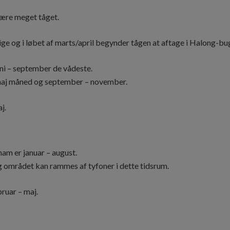
ære meget tåget.
ge og i løbet af marts/april begynder tågen at aftage i Halong-bu
ni – september de vådeste.
 maj måned og september – november.
j.
am er januar – august.
området kan rammes af tyfoner i dette tidsrum.
ruar – maj.