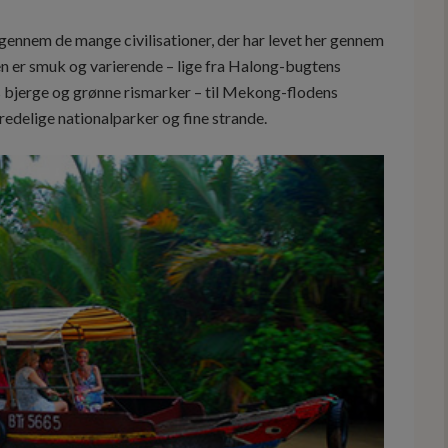
ennem de mange civilisationer, der har levet her gennem
uren er smuk og varierende – lige fra Halong-bugtens
s bjerge og grønne rismarker – til Mekong-flodens
fredelige nationalparker og fine strande.