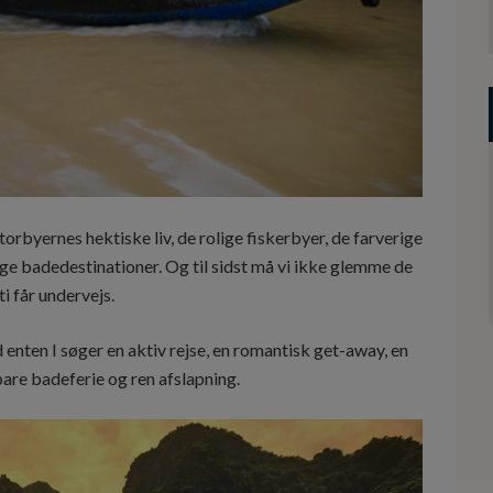
orbyernes hektiske liv, de rolige fiskerbyer, de farverige
ge badedestinationer. Og til sidst må vi ikke glemme de
i får undervejs.
d enten I søger en aktiv rejse, en romantisk get-away, en
 bare badeferie og ren afslapning.