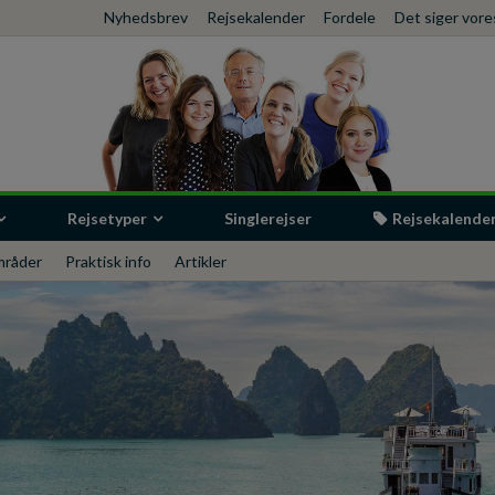
Nyhedsbrev
Rejsekalender
Fordele
Det siger vor
Rejsetyper
Singlerejser
Rejsekalende
råder
Praktisk info
Artikler