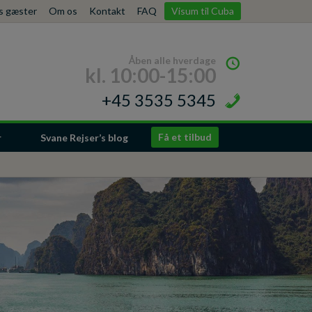
es gæster
Om os
Kontakt
FAQ
Visum til Cuba
Åben alle hverdage
kl. 10:00-15:00
+45 3535 5345
Få et tilbud
r
Svane Rejser’s blog