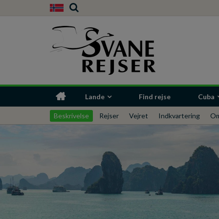
Lande
Find rejse
Cuba
Beskrivelse
Rejser
Vejret
Indkvartering
Om