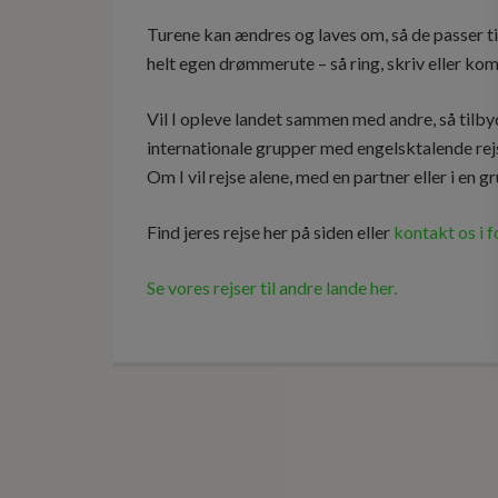
Turene kan ændres og laves om, så de passer til
helt egen drømmerute – så ring, skriv eller kom 
Vil I opleve landet sammen med andre, så tilbyd
internationale grupper med engelsktalende rej
Om I vil rejse alene, med en partner eller i en g
Find jeres rejse her på siden eller
kontakt os i 
Se vores rejser til andre lande her.