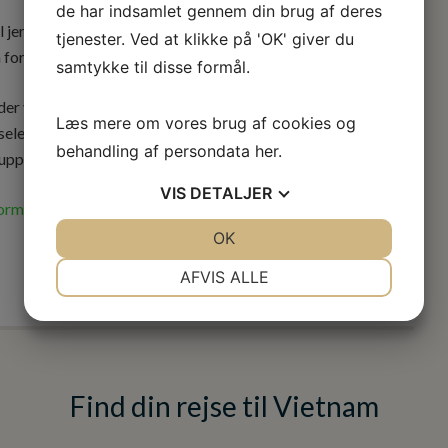
de har indsamlet gennem din brug af deres
 jeres helt specielle ønsker og behov. Måske har I jeres
tjenester. Ved at klikke på 'OK' giver du
forbi til en uforpligtende snak om jeres ferie i Vietnam.
samtykke til disse formål.
er vi også ture med dansk rejseleder, eller i små
Læs mere om vores brug af cookies og
seleder.
behandling af persondata
her
.
ruppe, så har vi rejser til Vietnam for enhver smag!
VIS
DETALJER
formularen
, så skræddersyr vi gerne et tilbud til jer.
JA
NEJ
OK
JA
NEJ
NØDVENDIGE
PRÆFERENCER
AFVIS ALLE
JA
NEJ
JA
NEJ
MARKETING
STATISTIK
Find din rejse til Vietnam