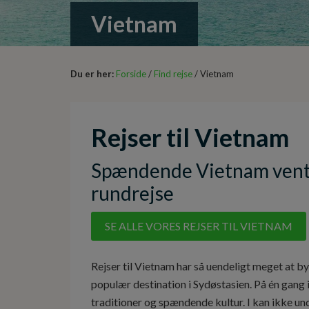
Vietnam
Du er her:
Forside
/
Find rejse
/ Vietnam
Rejser til Vietnam
Spændende Vietnam venter
rundrejse
SE ALLE VORES REJSER TIL VIETNAM
Rejser til Vietnam har så uendeligt meget at b
populær destination i Sydøstasien. På én gang i 
traditioner og spændende kultur. I kan ikke undg