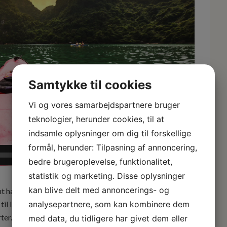
Samtykke til cookies
Vi og vores samarbejdspartnere bruger
teknologier, herunder cookies, til at
indsamle oplysninger om dig til forskellige
formål, herunder: Tilpasning af annoncering,
01:04
bedre brugeroplevelse, funktionalitet,
statistik og marketing. Disse oplysninger
kan blive delt med annoncerings- og
 har vi sammensat en række forskellige bud på en
analysepartnere, som kan kombinere dem
 til landet er som udgangspunkt individuelle med egen
ter.
med data, du tidligere har givet dem eller