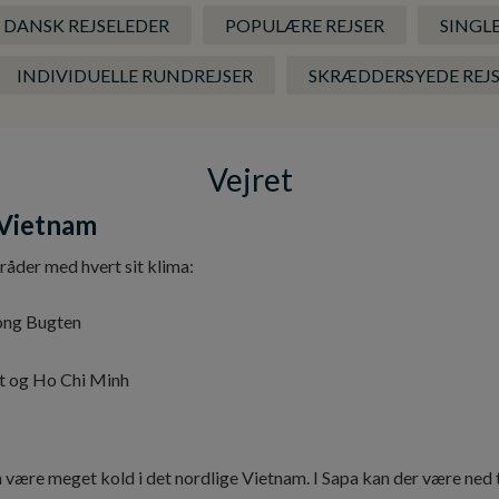
 DANSK REJSELEDER
POPULÆRE REJSER
SINGL
INDIVIDUELLE RUNDREJSER
SKRÆDDERSYEDE REJ
Vejret
 Vietnam
åder med hvert sit klima:
long Bugten
et og Ho Chi Minh
 være meget kold i det nordlige Vietnam. I Sapa kan der være ned t