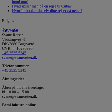
imod nord
Hvad spiser man på en rejse til Cuba?
Hvorfor booker du selv dine rejser på nettet?
Følg os
Svane Rejser
Vadstrupvej 41
DK-2880
Bagsværd
CVR nr. 10280990
+45 3535 5345
svane@svanerejser.dk
Telefonnummer
+45 3535 5345
Åbningstider
Åben på tlf. alle hverdage.
kl. 10.00 – 15.00
svane@svanerejser.dk
Betal faktura online