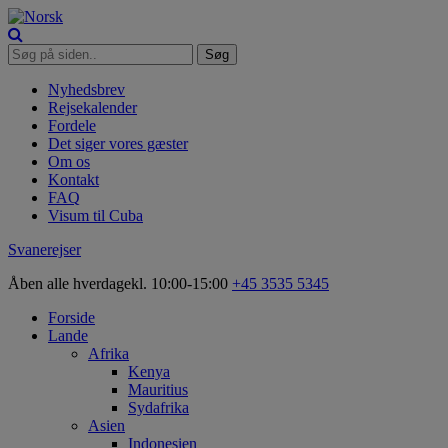
Nyhedsbrev
Rejsekalender
Fordele
Det siger vores gæster
Om os
Kontakt
FAQ
Visum til Cuba
Svanerejser
Åben alle hverdage
kl. 10:00-15:00
+45 3535 5345
Forside
Lande
Afrika
Kenya
Mauritius
Sydafrika
Asien
Indonesien