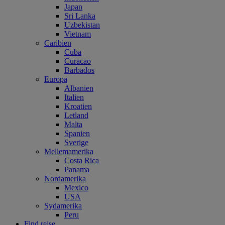
Japan
Sri Lanka
Uzbekistan
Vietnam
Caribien
Cuba
Curacao
Barbados
Europa
Albanien
Italien
Kroatien
Letland
Malta
Spanien
Sverige
Mellemamerika
Costa Rica
Panama
Nordamerika
Mexico
USA
Sydamerika
Peru
Find rejse