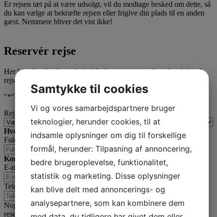
Er rejsen tæt på at være udsolgt, vil du modtage besked om dette, så
du kan vælge at bekræfte rejsen eller frigive din plads til en anden
gæst. Nemmere bliver det vist ikke!
Reservér rejse
Her kan du uforpligtende forhåndsreservere og sikre din plads på
rejsen. - selvfølgelig uden binding!
Samtykke til cookies
"
*
" indikerer påkrævede felter
Vi og vores samarbejdspartnere bruger
Rejse
*
teknologier, herunder cookies, til at
Hvem skal ud og rejse?
*
indsamle oplysninger om dig til forskellige
Fulde navn
*
formål, herunder: Tilpasning af annoncering,
Kontaktoplysninger
*
bedre brugeroplevelse, funktionalitet,
E-mail
*
statistik og marketing. Disse oplysninger
Telefon
*
kan blive delt med annoncerings- og
analysepartnere, som kan kombinere dem
Noget vi skal være opmærksom på i forbindelse med din
reservation?
med data, du tidligere har givet dem eller