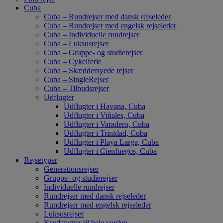
Cuba
Cuba – Rundrejser med dansk rejseleder
Cuba – Rundrejser med engelsk rejseleder
Cuba – Individuelle rundrejser
Cuba – Luksusrejser
Cuba – Gruppe- og studierejser
Cuba – Cykelferie
Cuba – Skæddersyede rejser
Cuba – SingleRejser
Cuba – Tilbudsrejser
Udflugter
Udflugter i Havana, Cuba
Udflugter i Viñales, Cuba
Udflugter i Varadero, Cuba
Udflugter i Trinidad, Cuba
Udflugter i Playa Larga, Cuba
Udflugter i Cienfuegos, Cuba
Rejsetyper
Generationsrejser
Gruppe- og studierejser
Individuelle rundrejser
Rundrejser med dansk rejseleder
Rundrejser med engelsk rejseleder
Luksusrejser
Krydstogter til hele verden