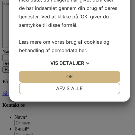
de har indsamlet gennem din brug af deres
tjenester. Ved at klikke på 'OK' giver du
samtykke til disse formål.
Læs mere om vores brug af cookies og
behandling af persondata
her
.
Name
VIS
DETALJER
Dette felt er til validering og bør ikke ændres.
JA
NEJ
OK
JA
NEJ
Få et tilbud her
NØDVENDIGE
PRÆFERENCER
AFVIS ALLE
Få et tilbud her
JA
NEJ
JA
NEJ
Kontakt os
MARKETING
STATISTIK
Navn
*
E-mail
*