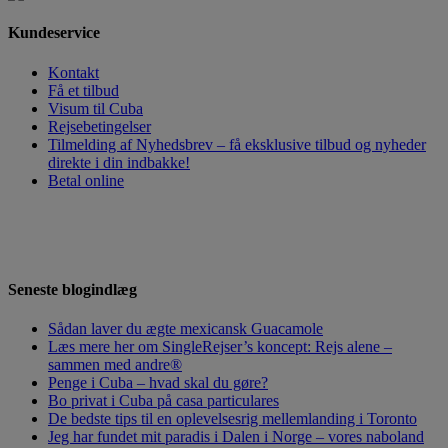
Kundeservice
Kontakt
Få et tilbud
Visum til Cuba
Rejsebetingelser
Tilmelding af Nyhedsbrev – få eksklusive tilbud og nyheder
direkte i din indbakke!
Betal online
HAR DU SPØRGSMÅL,
SEND OS EN
MAIL
, SÅ VENDER VI TILBAGE TIL DIG.
Seneste blogindlæg
Sådan laver du ægte mexicansk Guacamole
Læs mere her om SingleRejser’s koncept: Rejs alene –
sammen med andre®
Penge i Cuba – hvad skal du gøre?
Bo privat i Cuba på casa particulares
De bedste tips til en oplevelsesrig mellemlanding i Toronto
Jeg har fundet mit paradis i Dalen i Norge – vores naboland