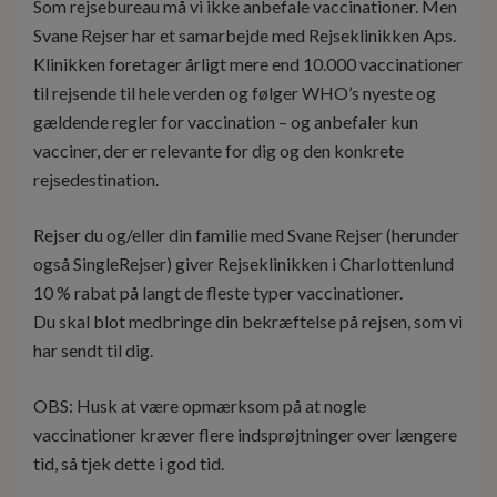
Som rejsebureau må vi ikke anbefale vaccinationer. Men
Svane Rejser har et samarbejde med Rejseklinikken Aps.
Klinikken foretager årligt mere end 10.000 vaccinationer
til rejsende til hele verden og følger WHO’s nyeste og
gældende regler for vaccination – og anbefaler kun
vacciner, der er relevante for dig og den konkrete
rejsedestination.
Rejser du og/eller din familie med Svane Rejser (herunder
også SingleRejser) giver Rejseklinikken i Charlottenlund
10 % rabat på langt de fleste typer vaccinationer.
Du skal blot medbringe din bekræftelse på rejsen, som vi
har sendt til dig.
OBS: Husk at være opmærksom på at nogle
vaccinationer kræver flere indsprøjtninger over længere
tid, så tjek dette i god tid.