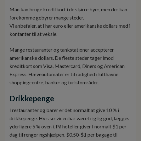
Man kan bruge kreditkort i de større byer, men der kan
forekomme gebyrer mange steder.
Vi anbefaler, at I har euro eller amerikanske dollars med i
kontanter til at veksle.
Mange restauranter og tankstationer accepterer
amerikanske dollars. De fleste steder tager imod
kreditkort som Visa, Mastercard, Diners og American
Express. Hæveautomater er til rådighed i lufthavne,
shoppingcentre, banker og turistområder.
Drikkepenge
I restauranter og barer er det normalt at give 10 % i
drikkepenge. Hvis servicen har været rigtig god, lægges
yderligere 5 % oven i. På hoteller giver I normalt $1 per
dag til rengøringshjælpen, $0,50-$1 per bagage til