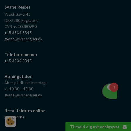
Svane Rejser
Vadstrupvej 41
DK-2880
Bagsværd
CVR nr. 10280990
+45 3535 5345
svane@svanerejser.dk
Telefonnummer
+45 3535 5345
Åbningstider
Åben på tlf. alle hverdage.
kl. 10.00 – 15.00
svane@svanerejser.dk
Betal faktura online
Betal online
Tilmeld dig nyhedsbrevet