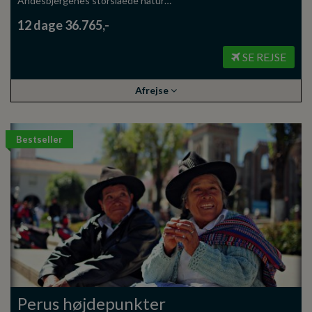
Andesbjergenes storslåede natur…
12 dage 36.765,-
SE REJSE
Afrejse
Bestseller
Perus højdepunkter