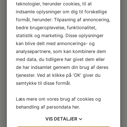
Det er også på denne tid af året, at solen skinner mest.
teknologier, herunder cookies, til at
Juni til august er mere fugtige. I månederne fra juni til
indsamle oplysninger om dig til forskellige
oktober kan det regne let. Fra oktober til maj måned er
formål, herunder: Tilpasning af annoncering,
løst tøj passende til klimaet.
bedre brugeroplevelse, funktionalitet,
statistik og marketing. Disse oplysninger
I Andes-højlandene er området domineret af
kan blive delt med annoncerings- og
Andesbjergene, hvor Mount Huascan rager op i 6768
analysepartnere, som kan kombinere dem
meters højde. Her veksler vejret meget gennem dagen
med data, du tidligere har givet dem eller
fra meget koldt om natten og i de tidlige morgentimer til
de har indsamlet gennem din brug af deres
varmt om formiddagen.
tjenester. Ved at klikke på 'OK' giver du
Her anbefaler vi, at I tager tøj på, som I nemt kan skifte
samtykke til disse formål.
alt efter temperaturen. Det er regntid fra december til
marts, så regntøj bør medbringes på denne tid af året.
Læs mere om vores brug af cookies og
På vores rejser til Peru kan I opleve regnskoven
behandling af persondata
her
.
Amazonas, som er hjemsted for mange forskellige
VIS
DETALJER
tropiske planter og buske og et af Perus største