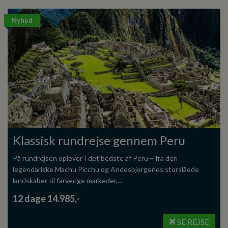
Nyhed
Klassisk rundrejse gennem Peru
På rundrejsen oplever I det bedste af Peru – fra den
legendariske Machu Picchu og Andesbjergenes storslåede
landskaber til farverige markeder,…
12 dage 14.985,-
SE REJSE