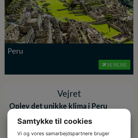
Peru
SE REJSE
Vejret
Oplev det unikke klima i Peru
Ved Stillehavskysten er her både ørken og frugtbare dale
Samtykke til cookies
samt smukke strande i nord. I Lima og ved kysten
Vi og vores samarbejdspartnere bruger
generelt, er der varmest i månederne december til april.