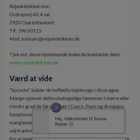
Rejseklinikken bor:
Ordrupvej 60, 4 sal
2920 Charlottenlund
Tlf: 3963 0115
Mail: kontakt@rejseklinikken.dk
Tjek evt. deres hjemmeside inden du kontakter dem:
www.rejseklinikken.dk
Værd at vide
”Soroche” kalder de indfødte højdesyge i disse egne.
Mange oplever dette ubehagelige fænomen i større eller
mindre grad de første dage i Cusco, Puno og Arequipa.
Symptomerne er hovedpine, svimmelhed, kvalme,
manglende appetit, søvnløshed og besværlig
vejrtrækning.
For at undgå sværere symptomer på højdesyge de første