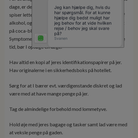
dage, er det vigtigt, at I undgår fysiske udfordringer,
spiser lette måltider, reducerer rygning og indtagelse af
alkohol, og at I drikker masser af
mate de coca
(te lavet
på coca-blade).
Symptomerne varer nogle dage. Hvis de varer i længere
tid, bør I opsøge en læge.
Hav altid en kopi af jeres identifikationspapirer på jer.
Hav originalerne i en sikkerhedsboks på hotellet.
Sørg for at I bærer evt. værdigenstande diskret og lad
være med at have mange penge på jer.
Tag de almindelige forbehold mod lommetyve.
Hold øje med jeres bagage og tasker samt lad være med
at veksle penge på gaden.