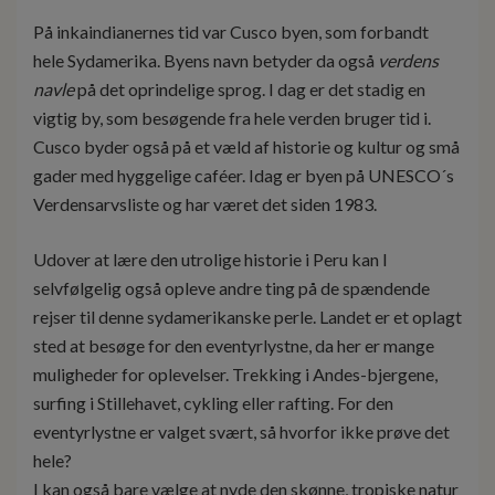
På inkaindianernes tid var Cusco byen, som forbandt
hele Sydamerika. Byens navn betyder da også
verdens
navle
på det oprindelige sprog. I dag er det stadig en
vigtig by, som besøgende fra hele verden bruger tid i.
Cusco byder også på et væld af historie og kultur og små
gader med hyggelige caféer. Idag er byen på UNESCO´s
Verdensarvsliste og har været det siden 1983.
Udover at lære den utrolige historie i Peru kan I
selvfølgelig også opleve andre ting på de spændende
rejser til denne sydamerikanske perle. Landet er et oplagt
sted at besøge for den eventyrlystne, da her er mange
muligheder for oplevelser. Trekking i Andes-bjergene,
surfing i Stillehavet, cykling eller rafting. For den
eventyrlystne er valget svært, så hvorfor ikke prøve det
hele?
I kan også bare vælge at nyde den skønne, tropiske natur