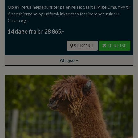
Oplev Perus højdepunkter på én rejse: Start i livlige Lima, flyv til
Andesbjergene og udforsk inkaernes fascinerende ruiner i
Cusco og…
14 dage fra kr. 28.865,-
SE KORT
SE REJSE
Afrejse