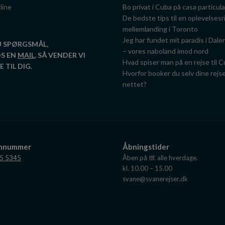
line
Bo privat i Cuba på casa particul
De bedste tips til en oplevelsesr
mellemlanding i Toronto
Jeg har fundet mit paradis i Dale
U SPØRGSMÅL,
– vores naboland imod nord
OS EN
MAIL
, SÅ VENDER VI
Hvad spiser man på en rejse til 
 TIL DIG.
Hvorfor booker du selv dine rejs
nettet?
onnummer
Åbningstider
5 5345
Åben på tlf. alle hverdage.
kl. 10.00 – 15.00
svane@svanerejser.dk