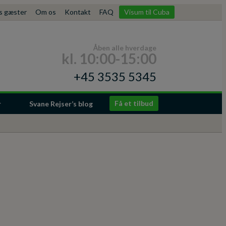
es gæster
Om os
Kontakt
FAQ
Visum til Cuba
Åben alle hverdage
kl. 10:00-15:00
+45 3535 5345
Få et tilbud
r
Svane Rejser’s blog