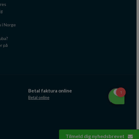
ares
ig
n i Norge
Cuba?
er på
Betal faktura online
Betal online
Tilmeld dig nyhedsbrevet