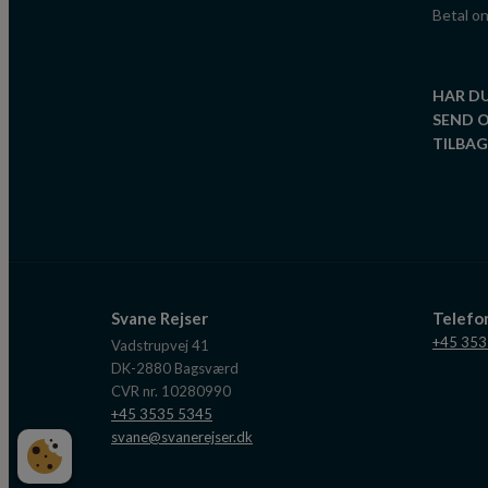
Betal on
HAR D
SEND 
TILBAGE
Svane Rejser
Telef
+45 353
Vadstrupvej 41
DK-2880
Bagsværd
CVR nr. 10280990
+45 3535 5345
svane@svanerejser.dk