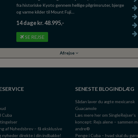
fra historiske Kyoto gennem hellige pilgrimsruter, bjerge
og varme kilder til Mount Fuji…
14 dage kr. 48.995,-
SE REJSE
Afrejse
ESERVICE
SENESTE BLOGINDLÆG
t
Sådan laver du ægte mexicansk
lbud
Guacamole
il Cuba
Læs mere her om SingleRejser’s
tingelser
koncept: Rejs alene – sammen 
ng af Nyhedsbrev – få eksklusive
andre®
g nyheder direkte i din indbakke!
Penge i Cuba – hvad skal du gør