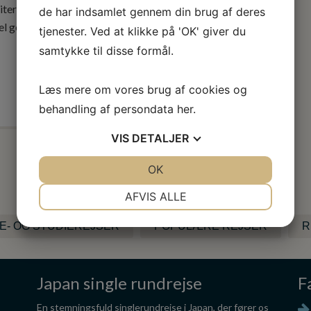
tere i et tempel, udforske storbyens farver og lyde eller
de har indsamlet gennem din brug af deres
l geisha og en farverig
kawaii
-klædt Harajuku-pige, vil
tjenester. Ved at klikke på 'OK' giver du
samtykke til disse formål.
Læs mere om vores brug af cookies og
behandling af persondata
her
.
VIS
DETALJER
JA
NEJ
OK
JA
NEJ
Find din rejse til Japan
NØDVENDIGE
PRÆFERENCER
AFVIS ALLE
JA
NEJ
JA
NEJ
E- OG STUDIEREJSER
POPULÆRE REJSER
R
MARKETING
STATISTIK
Japan single rundrejse
F
En stemningsfuld singlerundrejse i Japan, der fører os