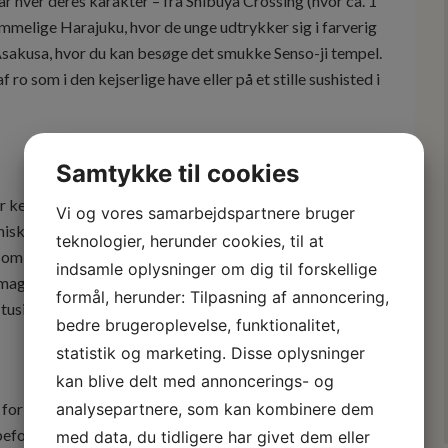
 hver deres karakter – fra Shibuya Crossing (hvor ca. 1
melige Harajuku, hvor de unge udtrykker sig i farverig
 Asakusa, hvor du kan besøge det smukke Senso-ji tempel.
ro som i den kejserlige have eller på et stille sushisted i
Samtykke til cookies
er kendt for sine over 1.000 templer og helligdomme,
Vi og vores samarbejdspartnere bruger
niske geishaer i Gion-distriktet. At møde en ægte geisha
teknologier, herunder cookies, til at
som et glimt ind i en svunden tid. Her kan du besøge det
indsamle oplysninger om dig til forskellige
 magiske bambusskov i Arashiyama eller opleve den
formål, herunder: Tilpasning af annoncering,
tusind røde torii-porte.
bedre brugeroplevelse, funktionalitet,
statistik og marketing. Disse oplysninger
kan blive delt med annoncerings- og
e for sjælen. Med sin særlige æstetik, sin respekt for både
analysepartnere, som kan kombinere dem
folkning, vil landet fortrylle dig. Hvad enten du
med data, du tidligere har givet dem eller