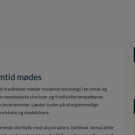
emtid mødes
mle traditioner møder moderne teknologi i en smuk og
 neonbelyste storbyer og fredfyldte tempelhaver,
e teceremonier. Landet byder på uforglemmelige
urelskere og madelskere.
erende storbyliv med skyskrabere, butikker, temacaféer