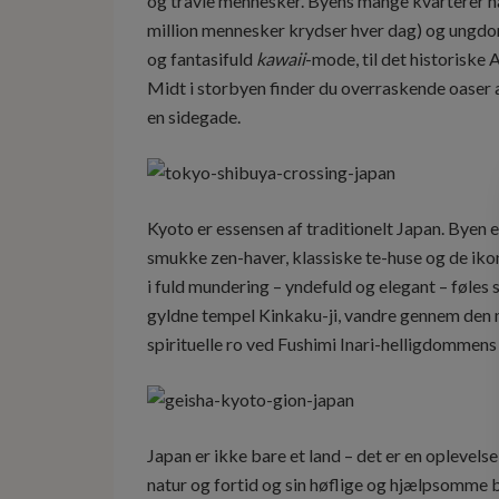
og travle mennesker. Byens mange kvarterer har
million mennesker krydser hver dag) og ungdom
og fantasifuld
kawaii
-mode, til det historiske
Midt i storbyen finder du overraskende oaser af 
en sidegade.
Kyoto er essensen af traditionelt Japan. Byen 
smukke zen-haver, klassiske te-huse og de iko
i fuld mundering – yndefuld og elegant – føles 
gyldne tempel Kinkaku-ji, vandre gennem den
spirituelle ro ved Fushimi Inari-helligdommens 
Japan er ikke bare et land – det er en oplevels
natur og fortid og sin høflige og hjælpsomme be