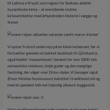
til
Labova e Kryqit
, som regnes for Balkans ældste
byzantinske kirke – et enestående stykke
kirkearkitektur med århundreders historie i vægge og
ikoner.
Vi spiser frokost undervejs på en lokal restaurant, før vi
fortsætter gennem et bakket landskab til
Gjirokastra
,
også kaldet “museumbyen”, berømt for sine 1800-tals
osmanniske stenhuse, stejle gader og den mægtige
fæstning, der våger over Drino-dalen. Vi besøger også
Enver Hoxhas husmuseum
, indrettet i traditionel stil og
med et sjældent blik ind i hjemlig albansk byggeskik.
Sidst på eftermiddagen indkvarteres vi på vores hotel i