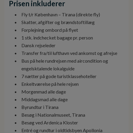
Prisen inkluderer
Fly t/r København – Tirana (direkte fly)
Skatter, afgifter og brændstoftillæg
Forplejning ombord på flyet
1 stk. indchecket bagage pr. person
Dansk rejseleder
Transfer fra/til lufthavn ved ankomst og afrejse
Bus på hele rundrejsen med aircondition og
engelsktalende lokalguide
7 nætter på gode turistklassehoteller
Enkeltværelse på hele rejsen
Morgenmad alle dage
Middagsmad alle dage
Byrundtur i Tirana
Besøg i Nationalmuseet, Tirana
Besøg ved Ardenica Kloster
Entré og rundtur i oldtidsbyen Apollonia