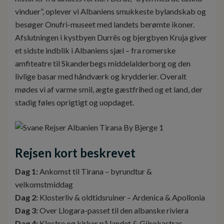
vinduer”, oplever vi Albaniens smukkeste bylandskab og
besøger Onufri-museet med landets berømte ikoner.
Afslutningen i kystbyen Durrës og bjergbyen Kruja giver
et sidste indblik i Albaniens sjæl – fra romerske
amfiteatre til Skanderbegs middelalderborg og den
livlige basar med håndværk og krydderier. Overalt
mødes vi af varme smil, ægte gæstfrihed og et land, der
stadig føles oprigtigt og uopdaget.
Rejsen kort beskrevet
Dag 1:
Ankomst til Tirana – byrundtur &
velkomstmiddag
Dag 2:
Klosterliv & oldtidsruiner – Ardenica & Apollonia
Dag 3:
Over Llogara-passet til den albanske riviera
Dag 4:
Klostre og kirker på landet & Gjirokastras