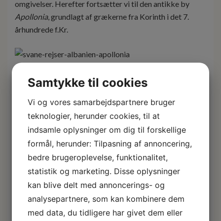
omgivelser. Herefter fortsætter vi til den antikke by
Apollonia
, grundlagt af grækerne fra Korinth i det 7.
århundrede f.Kr.
Ruinerne hører til Albaniens mest imponerende
Samtykke til cookies
oldtidsminder – her ser vi blandt andet resterne af
Vi og vores samarbejdspartnere bruger
bouleuterion (byrådssalen), hvis majestætiske søjler
teknologier, herunder cookies, til at
rejser sig mod den blå himmel. I det nærliggende
indsamle oplysninger om dig til forskellige
byzantinske kloster, udsmykket med fresker, besøger vi
det lille Arkæologiske Museum, som fortæller historien
formål, herunder: Tilpasning af annoncering,
om byens storhedstid.
bedre brugeroplevelse, funktionalitet,
statistik og marketing. Disse oplysninger
kan blive delt med annoncerings- og
analysepartnere, som kan kombinere dem
Vi spiser frokost undervejs på en lokal restaurant og
med data, du tidligere har givet dem eller
ankommer om aftenen til
Vlora
, hvor Adriaterhavet