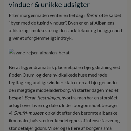
vinduer & unikke udsigter
Efter morgenmaden venter en hel dag i
Berat
, ofte kaldet
“byen med de tusind vinduer”. Byen er en af Albaniens
ældste og smukkeste, og dens arkitektur og beliggenhed
giver et uforglemmeligt indtryk.
Berat ligger dramatisk placeret på en bjergskråning ved
floden Osum, og dens hvidkalkede huse med røde
tegltage og utallige vinduer klatrer op ad bjerget under
den mægtige middelalderborg. Vi starter dagen med et
besøg i
Berat-fæstningen
, hvorfra man har en storslået
udsigt over byen og dalen. Inde i borgområdet besøger
vi
Onufri-museet
, opkaldt efter den berømte albanske
ikonmaler, hvis værker kendetegnes af intense farver og
stor detaljerigdom. Vi ser også flere af borgens små