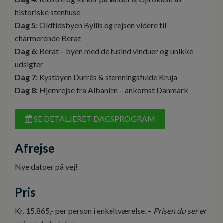
historiske stenhuse
Dag 5:
Oldtidsbyen Byllis og rejsen videre til
charmerende Berat
Dag 6:
Berat – byen med de tusind vinduer og unikke
udsigter
Dag 7:
Kystbyen Durrës & stemningsfulde Kruja
Dag 8:
Hjemrejse fra Albanien – ankomst Danmark
SE DETALJERET DAGSPROGRAM
Afrejse
Nye datoer på vej!
Pris
Kr. 15.865,- per person i enkeltværelse. –
Prisen du ser er