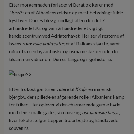
Efter morgenmaden forlader vi Berat og kører mod
Durrës
, en af Albaniens ældste og mest betydningsfulde
kystbyer. Durrës blev grundlagt allerede i det 7.
århundrede f.Kr. og var i århundreder et vigtigt
handelscentrum ved Adriaterhavet. Her ser vi resterne af
byens
romerske amfiteater
, et af Balkans største, samt
ruiner fra den byzantinske og osmanniske periode, der
tilsammen vidner om Durrës’ lange og rige historie.
Efter frokost går turen videre til
Kruja
, en malerisk
bjergby, der spillede en afgørende rolle i Albaniens kamp
for frihed. Her oplever vi den charmerende gamle bydel
med dens smalle gader, stenhuse og
osmanniske basar
,
hvor lokale sælger tæpper, træarbejde og håndlavede
souvenirs.