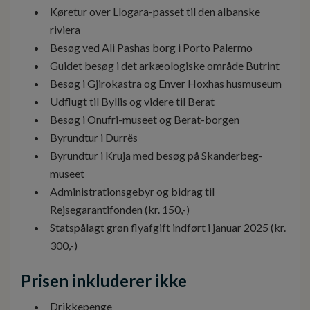
Køretur over Llogara-passet til den albanske
riviera
Besøg ved Ali Pashas borg i Porto Palermo
Guidet besøg i det arkæologiske område Butrint
Besøg i Gjirokastra og Enver Hoxhas husmuseum
Udflugt til Byllis og videre til Berat
Besøg i Onufri-museet og Berat-borgen
Byrundtur i Durrës
Byrundtur i Kruja med besøg på Skanderbeg-
museet
Administrationsgebyr og bidrag til
Rejsegarantifonden (kr. 150,-)
Statspålagt grøn flyafgift indført i januar 2025 (kr.
300,-)
Prisen inkluderer ikke
Drikkepenge