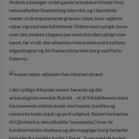
Ardenica besøger vi det gamle ortodokse kloster, hvor
nationalhelten Skanderbeg blev viet, og i Apollonia
møder vi de imponerende græske ruiner, hvor søjlerne
rejser sig mod den blå himmel. Videre mod syd går turen
over det smukke Llogara-pas med storslået udsigt over
havet, før vi når den albanske riviera med små kystbyer,
klippebugter og Ali Pashas historiske borg ved Porto
Palermo.
I det sydlige Albanien venter Saranda og det
arkæologiske område Butrint – et af Middelhavets mest
fascinerende oldtidssteder med teater, basilika og
romerske bade skjult i grøn frodighed. Rejsen fortsætter
til Gjirokastra, den såkaldte “museumby”, hvor de
karakteristiske stenhuse og den mægtige borg fortæller
historier fra landets fortid. I Berat, “byen med de tusind