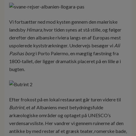
Vi fortsætter ned mod kysten gennem den maleriske
landsby
Himara
, hvor tiden synes at stå stille, og følger
derefter den albanske riviera langs en af Europas mest
uspolerede kyststrækninger. Undervejs besøger vi
Ali
Pashas borg
i Porto Palermo, en mægtig fæstning fra
1800-tallet, der ligger dramatisk placeret på en lille ø i
bugten.
Efter frokost på en lokal restaurant går turen videre til
Butrint
, et af Albaniens mest betydningsfulde
arkæologiske områder og optaget på UNESCO’s
verdensarvsliste. Her vandrer vi gennem ruinerne af den
antikke by med rester af et græsk teater, romerske bade,