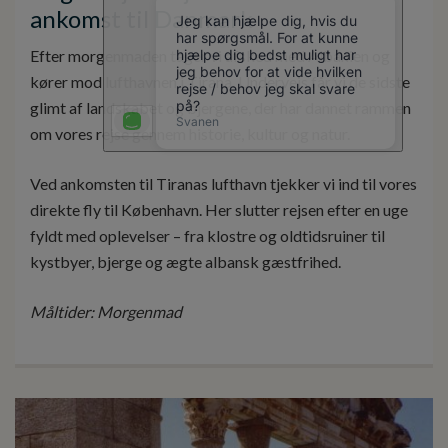
ankomst til Danmark
Efter morgenmaden tager vi afsked med Albanien og
kører mod lufthavnen i Tirana. Undervejs får vi de sidste
glimt af landskabet og bjergene, der har dannet rammen
om vores rejse gennem historie, kultur og natur.
Ved ankomsten til Tiranas lufthavn tjekker vi ind til vores
direkte fly til København. Her slutter rejsen efter en uge
fyldt med oplevelser – fra klostre og oldtidsruiner til
kystbyer, bjerge og ægte albansk gæstfrihed.
Måltider: Morgenmad