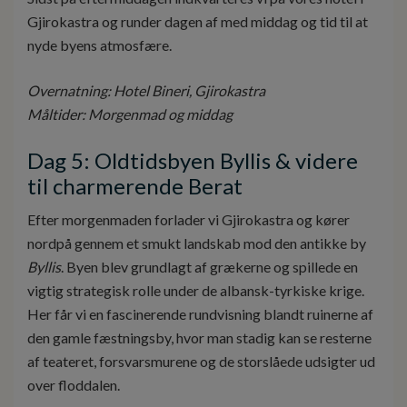
Gjirokastra og runder dagen af med middag og tid til at
nyde byens atmosfære.
Overnatning: Hotel Bineri, Gjirokastra
Måltider: Morgenmad og middag
Dag 5: Oldtidsbyen Byllis & videre
til charmerende Berat
Efter morgenmaden forlader vi Gjirokastra og kører
nordpå gennem et smukt landskab mod den antikke by
Byllis
. Byen blev grundlagt af grækerne og spillede en
vigtig strategisk rolle under de albansk-tyrkiske krige.
Her får vi en fascinerende rundvisning blandt ruinerne af
den gamle fæstningsby, hvor man stadig kan se resterne
af teateret, forsvarsmurene og de storslåede udsigter ud
over floddalen.