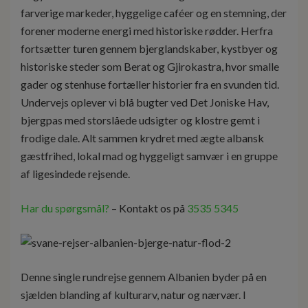
farverige markeder, hyggelige caféer og en stemning, der
forener moderne energi med historiske rødder. Herfra
fortsætter turen gennem bjerglandskaber, kystbyer og
historiske steder som Berat og Gjirokastra, hvor smalle
gader og stenhuse fortæller historier fra en svunden tid.
Undervejs oplever vi blå bugter ved Det Joniske Hav,
bjergpas med storslåede udsigter og klostre gemt i
frodige dale. Alt sammen krydret med ægte albansk
gæstfrihed, lokal mad og hyggeligt samvær i en gruppe
af ligesindede rejsende.
Har du spørgsmål?
– Kontakt os på
3535 5345
Denne single rundrejse gennem Albanien byder på en
sjælden blanding af kulturarv, natur og nærvær. I