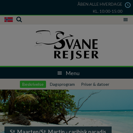
ÅBEN ALLE HVERDAGE
KL. 10:00-15:00
Beskrivelse
Dagsprogram
Priser & datoer
St. Maarten/St. Martin - caribisk paradis