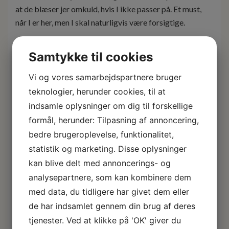
at de blæser jer omkuld, hvis I ikke passer på. Et must,
når I er her, men I skal naturligvis være forsigtige.
På den franske side af øen finder I blandt andet Marigot
Samtykke til cookies
Marked, der byder på alt fra spændende krydderier,
lokale specialiteter og spisesteder. Der ligger også
Vi og vores samarbejdspartnere bruger
historiske bygninger fra 1700-tallet, som vidner om
teknologier, herunder cookies, til at
dengang, de lokale indbyggere producerede sukker. På
indsamle oplysninger om dig til forskellige
den hollandske side af St. Maarten ligger lufthavnen og
formål, herunder: Tilpasning af annoncering,
Maho Beach og gamle forter fra 1600- og 1700-tallet.
bedre brugeroplevelse, funktionalitet,
På både den hollandske og franske side af øen, finder I
statistik og marketing. Disse oplysninger
lækre strande og gode spisesteder.
kan blive delt med annoncerings- og
analysepartnere, som kan kombinere dem
Overnatning: 3-stjernede Flamingo Beach Resort eller
med data, du tidligere har givet dem eller
lign.
de har indsamlet gennem din brug af deres
Dag 12 Afrejse fra St. Maarten/St.
tjenester. Ved at klikke på 'OK' giver du