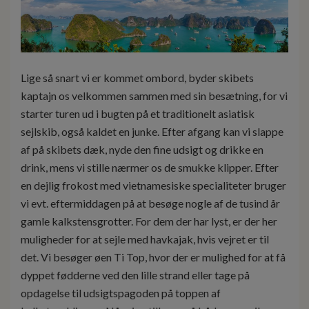
Lige så snart vi er kommet ombord, byder skibets
kaptajn os velkommen sammen med sin besætning, for vi
starter turen ud i bugten på et traditionelt asiatisk
sejlskib, også kaldet en junke. Efter afgang kan vi slappe
af på skibets dæk, nyde den fine udsigt og drikke en
drink, mens vi stille nærmer os de smukke klipper. Efter
en dejlig frokost med vietnamesiske specialiteter bruger
vi evt. eftermiddagen på at besøge nogle af de tusind år
gamle kalkstensgrotter. For dem der har lyst, er der her
muligheder for at sejle med havkajak, hvis vejret er til
det. Vi besøger øen Ti Top, hvor der er mulighed for at få
dyppet fødderne ved den lille strand eller tage på
opdagelse til udsigtspagoden på toppen af