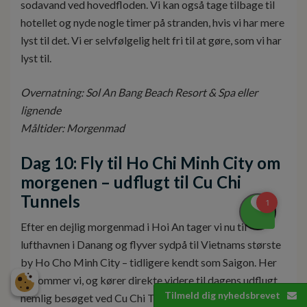
sodavand ved hovedfloden. Vi kan også tage tilbage til
hotellet og nyde nogle timer på stranden, hvis vi har mere
lyst til det. Vi er selvfølgelig helt fri til at gøre, som vi har
lyst til.
Overnatning: Sol An Bang Beach Resort & Spa eller
lignende
Måltider: Morgenmad
Dag 10: Fly til Ho Chi Minh City om
morgenen – udflugt til Cu Chi
Tunnels
Efter en dejlig morgenmad i Hoi An tager vi nu til
lufthavnen i Danang og flyver sydpå til Vietnams største
by Ho Cho Minh City – tidligere kendt som Saigon. Her
ankommer vi, og kører direkte videre til dagens udflugt,
Tilmeld dig nyhedsbrevet
nemlig besøget ved Cu Chi Tunnels, hvor vi kommer helt