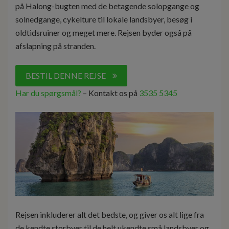
på Halong-bugten med de betagende solopgange og
solnedgange, cykelture til lokale landsbyer, besøg i
oldtidsruiner og meget mere. Rejsen byder også på
afslapning på stranden.
BESTIL DENNE REJSE
Har du spørgsmål?
– Kontakt os på
3535 5345
Rejsen inkluderer alt det bedste, og giver os alt lige fra
de kendte storbyer til de helt ukendte små landsbyer og