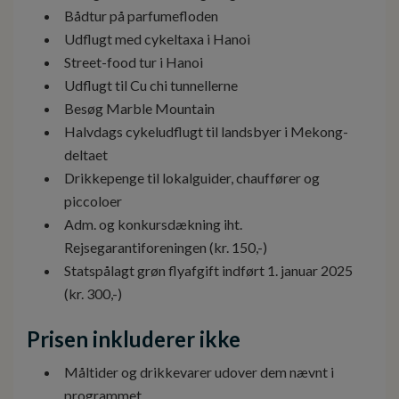
Bådtur på parfumefloden
Udflugt med cykeltaxa i Hanoi
Street-food tur i Hanoi
Udflugt til Cu chi tunnellerne
Besøg Marble Mountain
Halvdags cykeludflugt til landsbyer i Mekong-
deltaet
Drikkepenge til lokalguider, chauffører og
piccoloer
Adm. og konkursdækning iht.
Rejsegarantiforeningen (kr. 150,-)
Statspålagt grøn flyafgift indført 1. januar 2025
(kr. 300,-)
Prisen inkluderer ikke
Måltider og drikkevarer udover dem nævnt i
programmet