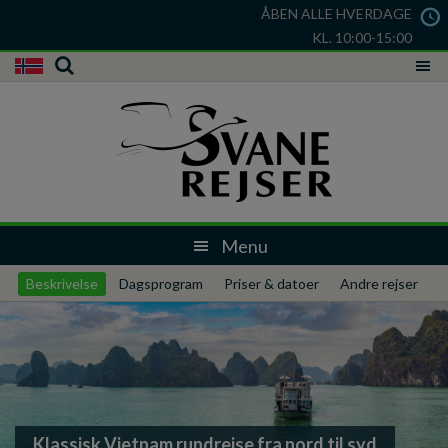
ÅBEN ALLE HVERDAGE
KL. 10:00-15:00
Beskrivelse
Dagsprogram
Priser & datoer
Andre rejser
Klassisk Vietnam rundrejse fra nord til syd