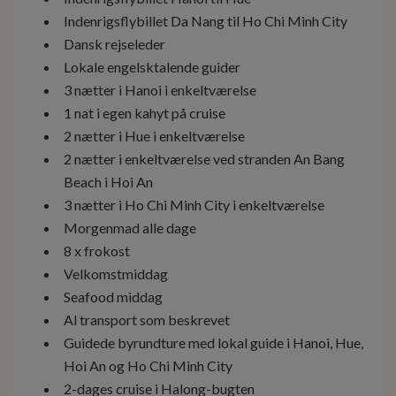
Indenrigsflybillet Da Nang til Ho Chi Minh City
Dansk rejseleder
Lokale engelsktalende guider
3 nætter i Hanoi i enkeltværelse
1 nat i egen kahyt på cruise
2 nætter i Hue i enkeltværelse
2 nætter i enkeltværelse ved stranden An Bang
Beach i Hoi An
3 nætter i Ho Chi Minh City i enkeltværelse
Morgenmad alle dage
8 x frokost
Velkomstmiddag
Seafood middag
Al transport som beskrevet
Guidede byrundture med lokal guide i Hanoi, Hue,
Hoi An og Ho Chi Minh City
2-dages cruise i Halong-bugten