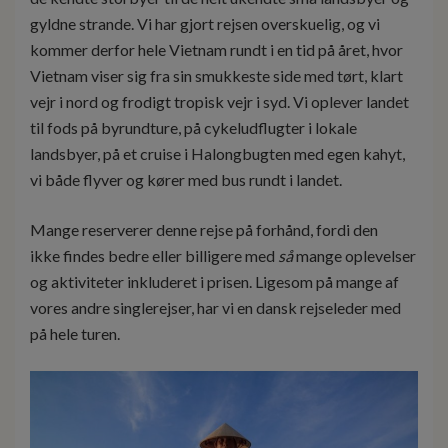
gyldne strande. Vi har gjort rejsen overskuelig, og vi
kommer derfor hele Vietnam rundt i en tid på året, hvor
Vietnam viser sig fra sin smukkeste side med tørt, klart
vejr i nord og frodigt tropisk vejr i syd. Vi oplever landet
til fods på byrundture, på cykeludflugter i lokale
landsbyer, på et cruise i Halongbugten med egen kahyt,
vi både flyver og kører med bus rundt i landet.
Mange reserverer denne rejse på forhånd, fordi den
ikke findes bedre eller billigere med
så
mange oplevelser
og aktiviteter inkluderet i prisen. Ligesom på mange af
vores andre singlerejser, har vi en dansk rejseleder med
på hele turen.