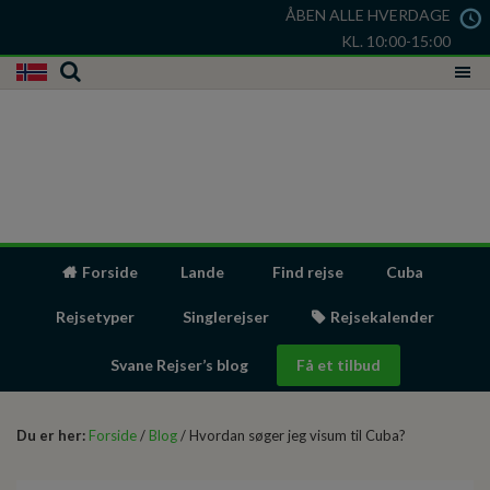
ÅBEN ALLE HVERDAGE
KL. 10:00-15:00
Forside
Lande
Find rejse
Cuba
Rejsetyper
Singlerejser
Rejsekalender
Svane Rejser’s blog
Få et tilbud
Du er her:
Forside
/
Blog
/ Hvordan søger jeg visum til Cuba?