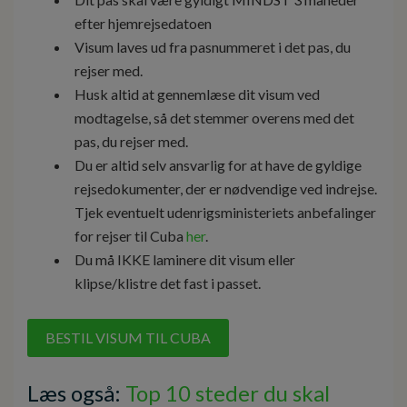
efter hjemrejsedatoen
Visum laves ud fra pasnummeret i det pas, du
rejser med.
Husk altid at gennemlæse dit visum ved
modtagelse, så det stemmer overens med det
pas, du rejser med.
Du er altid selv ansvarlig for at have de gyldige
rejsedokumenter, der er nødvendige ved indrejse.
Tjek eventuelt udenrigsministeriets anbefalinger
for rejser til Cuba
her
.
Du må IKKE laminere dit visum eller
klipse/klistre det fast i passet.
BESTIL VISUM TIL CUBA
Læs også:
Top 10 steder du skal