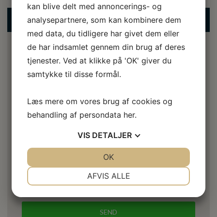
kan blive delt med annoncerings- og
KONTAKT OS
analysepartnere, som kan kombinere dem
med data, du tidligere har givet dem eller
de har indsamlet gennem din brug af deres
tjenester. Ved at klikke på 'OK' giver du
samtykke til disse formål.
Læs mere om vores brug af cookies og
behandling af persondata
her
.
VIS
DETALJER
JA
NEJ
OK
JA
NEJ
NØDVENDIGE
PRÆFERENCER
AFVIS ALLE
JA
NEJ
JA
NEJ
MARKETING
STATISTIK