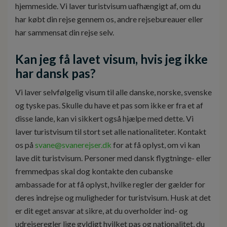
hjemmeside. Vi laver turistvisum uafhængigt af, om du
har købt din rejse gennem os, andre rejsebureauer eller
har sammensat din rejse selv.
Kan jeg få lavet visum, hvis jeg ikke
har dansk pas?
Vi laver selvfølgelig visum til alle danske, norske, svenske
og tyske pas. Skulle du have et pas som ikke er fra et af
disse lande, kan vi sikkert også hjælpe med dette. Vi
laver turistvisum til stort set alle nationaliteter. Kontakt
os på
svane@svanerejser.dk
for at få oplyst, om vi kan
lave dit turistvisum. Personer med dansk flygtninge- eller
fremmedpas skal dog kontakte den cubanske
ambassade for at få oplyst, hvilke regler der gælder for
deres indrejse og muligheder for turistvisum. Husk at det
er dit eget ansvar at sikre, at du overholder ind- og
udrejseregler lige gyldigt hvilket pas og nationalitet, du