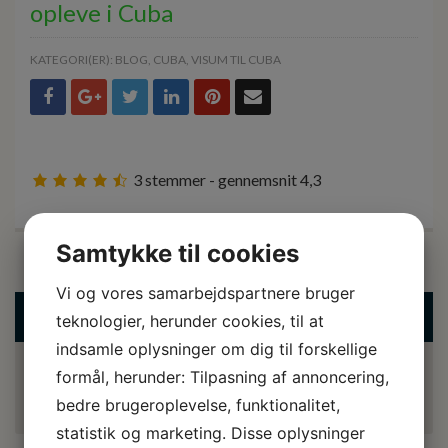
opleve i Cuba
KATEGORI(ER):
BLOG
,
CUBA
,
VISUM TIL CUBA
3
stemmer - gennemsnit
4,3
Samtykke til cookies
Vi og vores samarbejdspartnere bruger
FÅ ET TILBUD HER
teknologier, herunder cookies, til at
indsamle oplysninger om dig til forskellige
formål, herunder: Tilpasning af annoncering,
FÅ ET TILBUD HER
bedre brugeroplevelse, funktionalitet,
statistik og marketing. Disse oplysninger