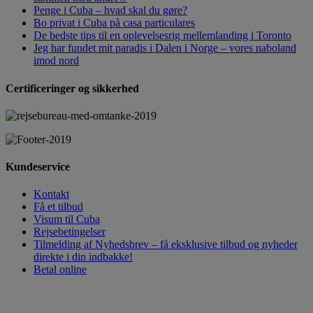
Penge i Cuba – hvad skal du gøre?
Bo privat i Cuba på casa particulares
De bedste tips til en oplevelsesrig mellemlanding i Toronto
Jeg har fundet mit paradis i Dalen i Norge – vores naboland
imod nord
Certificeringer og sikkerhed
Kundeservice
Kontakt
Få et tilbud
Visum til Cuba
Rejsebetingelser
Tilmelding af Nyhedsbrev – få eksklusive tilbud og nyheder
direkte i din indbakke!
Betal online
HAR DU SPØRGSMÅL,