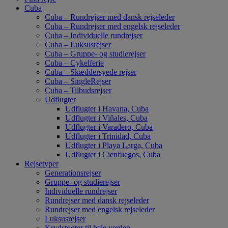
Cuba
Cuba – Rundrejser med dansk rejseleder
Cuba – Rundrejser med engelsk rejseleder
Cuba – Individuelle rundrejser
Cuba – Luksusrejser
Cuba – Gruppe- og studierejser
Cuba – Cykelferie
Cuba – Skæddersyede rejser
Cuba – SingleRejser
Cuba – Tilbudsrejser
Udflugter
Udflugter i Havana, Cuba
Udflugter i Viñales, Cuba
Udflugter i Varadero, Cuba
Udflugter i Trinidad, Cuba
Udflugter i Playa Larga, Cuba
Udflugter i Cienfuegos, Cuba
Rejsetyper
Generationsrejser
Gruppe- og studierejser
Individuelle rundrejser
Rundrejser med dansk rejseleder
Rundrejser med engelsk rejseleder
Luksusrejser
Krydstogter til hele verden