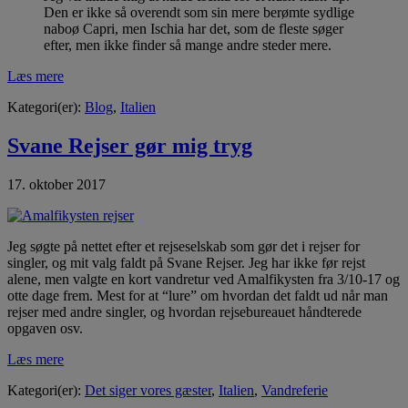
Den er ikke så overendt som sin mere berømte sydlige
naboø Capri, men Ischia har det, som de fleste søger
efter, men ikke finder så mange andre steder mere.
Læs mere
Kategori(er):
Blog
,
Italien
Svane Rejser gør mig tryg
17. oktober 2017
Jeg søgte på nettet efter et rejseselskab som gør det i rejser for
singler, og mit valg faldt på Svane Rejser. Jeg har ikke før rejst
alene, men valgte en kort vandretur ved Amalfikysten fra 3/10-17 og
otte dage frem. Mest for at “lure” om hvordan det faldt ud når man
rejser med andre singler, og hvordan rejsebureauet håndterede
opgaven osv.
Læs mere
Kategori(er):
Det siger vores gæster
,
Italien
,
Vandreferie