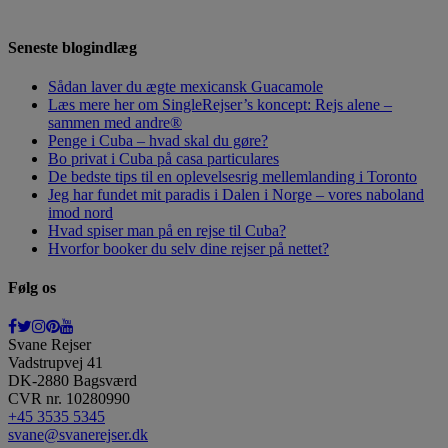
SEND OS EN
MAIL
, SÅ VENDER VI TILBAGE TIL DIG.
Seneste blogindlæg
Sådan laver du ægte mexicansk Guacamole
Læs mere her om SingleRejser’s koncept: Rejs alene –
sammen med andre®
Penge i Cuba – hvad skal du gøre?
Bo privat i Cuba på casa particulares
De bedste tips til en oplevelsesrig mellemlanding i Toronto
Jeg har fundet mit paradis i Dalen i Norge – vores naboland
imod nord
Hvad spiser man på en rejse til Cuba?
Hvorfor booker du selv dine rejser på nettet?
Følg os
Svane Rejser
Vadstrupvej 41
DK-2880
Bagsværd
CVR nr. 10280990
+45 3535 5345
svane@svanerejser.dk