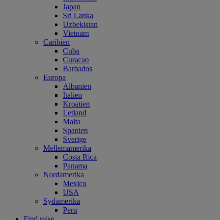
Japan
Sri Lanka
Uzbekistan
Vietnam
Caribien
Cuba
Curacao
Barbados
Europa
Albanien
Italien
Kroatien
Letland
Malta
Spanien
Sverige
Mellemamerika
Costa Rica
Panama
Nordamerika
Mexico
USA
Sydamerika
Peru
Find rejse