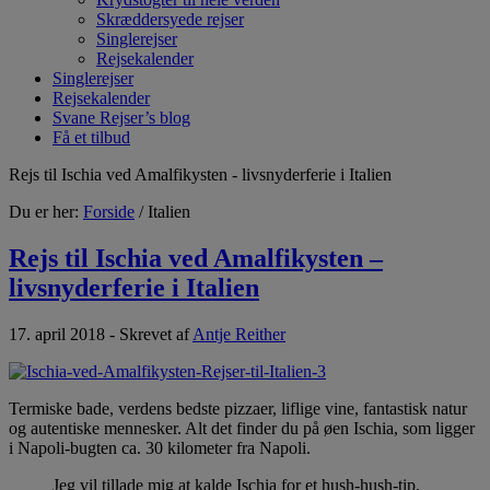
Skræddersyede rejser
Singlerejser
Rejsekalender
Singlerejser
Rejsekalender
Svane Rejser’s blog
Få et tilbud
Rejs til Ischia ved Amalfikysten - livsnyderferie i Italien
Du er her:
Forside
/ Italien
Rejs til Ischia ved Amalfikysten –
livsnyderferie i Italien
17. april 2018 - Skrevet af
Antje Reither
Termiske bade, verdens bedste pizzaer, liflige vine, fantastisk natur
og autentiske mennesker. Alt det finder du på øen Ischia, som ligger
i Napoli-bugten ca. 30 kilometer fra Napoli.
Jeg vil tillade mig at kalde Ischia for et hush-hush-tip.