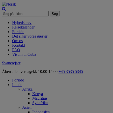
Nyhedsbrev
Rejsekalender
Fordele
Det siger vores gæster
Om os
Kontakt
FAQ
Visum til Cuba
Svanerejser
Åben alle hverdage
kl. 10:00-15:00
+45 3535 5345
Forside
Lande
Afrika
Kenya
Mauritius
Sydafrika
Asien
Indonesien