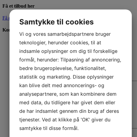
Få et tilbud her
Få et tilbud her
Samtykke til cookies
Kontakt os
Vi og vores samarbejdspartnere bruger
Navn
*
teknologier, herunder cookies, til at
indsamle oplysninger om dig til forskellige
E-mail
*
formål, herunder: Tilpasning af annoncering,
Telefon
*
bedre brugeroplevelse, funktionalitet,
statistik og marketing. Disse oplysninger
Besked
*
kan blive delt med annoncerings- og
analysepartnere, som kan kombinere dem
med data, du tidligere har givet dem eller
de har indsamlet gennem din brug af deres
tjenester. Ved at klikke på 'OK' giver du
samtykke til disse formål.
CAPTCHA