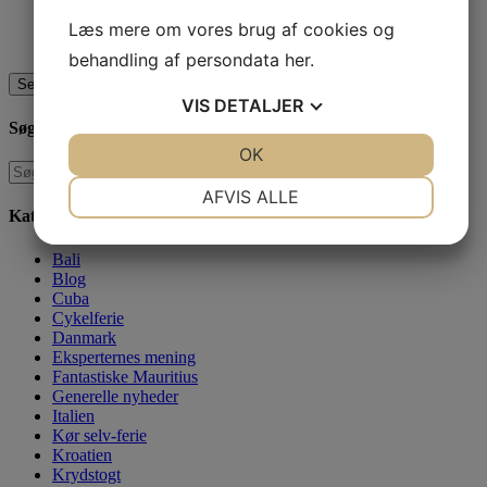
Comments
Læs mere om vores brug af cookies og
Dette felt er til validering og bør ikke ændres.
behandling af persondata
her
.
VIS
DETALJER
Søg på bloggen
JA
NEJ
OK
JA
NEJ
NØDVENDIGE
PRÆFERENCER
AFVIS ALLE
Kategorier
JA
NEJ
JA
NEJ
Bali
MARKETING
STATISTIK
Blog
Cuba
Cykelferie
Danmark
Eksperternes mening
Fantastiske Mauritius
Generelle nyheder
Italien
Kør selv-ferie
Kroatien
Krydstogt