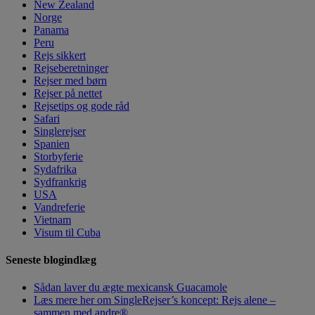
New Zealand
Norge
Panama
Peru
Rejs sikkert
Rejseberetninger
Rejser med børn
Rejser på nettet
Rejsetips og gode råd
Safari
Singlerejser
Spanien
Storbyferie
Sydafrika
Sydfrankrig
USA
Vandreferie
Vietnam
Visum til Cuba
Seneste blogindlæg
Sådan laver du ægte mexicansk Guacamole
Læs mere her om SingleRejser’s koncept: Rejs alene –
sammen med andre®