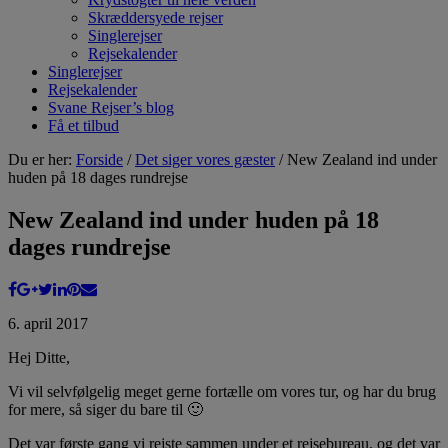
Skræddersyede rejser
Singlerejser
Rejsekalender
Singlerejser
Rejsekalender
Svane Rejser’s blog
Få et tilbud
Du er her:
Forside
/
Det siger vores gæster
/ New Zealand ind under
huden på 18 dages rundrejse
New Zealand ind under huden på 18
dages rundrejse
6. april 2017
Hej Ditte,
Vi vil selvfølgelig meget gerne fortælle om vores tur, og har du brug
for mere, så siger du bare til 🙂
Det var første gang vi rejste sammen under et rejsebureau, og det var