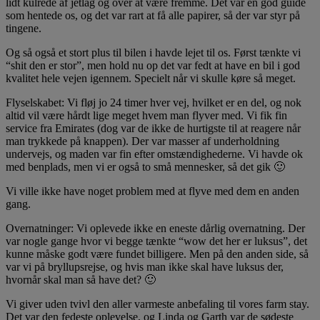
lidt kulrede af jetlag og over at være fremme. Det var en god guide
som hentede os, og det var rart at få alle papirer, så der var styr på
tingene.
Og så også et stort plus til bilen i havde lejet til os. Først tænkte vi
“shit den er stor”, men hold nu op det var fedt at have en bil i god
kvalitet hele vejen igennem. Specielt når vi skulle køre så meget.
Flyselskabet: Vi fløj jo 24 timer hver vej, hvilket er en del, og nok
altid vil være hårdt lige meget hvem man flyver med. Vi fik fin
service fra Emirates (dog var de ikke de hurtigste til at reagere når
man trykkede på knappen). Der var masser af underholdning
undervejs, og maden var fin efter omstændighederne. Vi havde ok
med benplads, men vi er også to små mennesker, så det gik 🙂
Vi ville ikke have noget problem med at flyve med dem en anden
gang.
Overnatninger: Vi oplevede ikke en eneste dårlig overnatning. Der
var nogle gange hvor vi begge tænkte “wow det her er luksus”, det
kunne måske godt være fundet billigere. Men på den anden side, så
var vi på bryllupsrejse, og hvis man ikke skal have luksus der,
hvornår skal man så have det? 🙂
Vi giver uden tvivl den aller varmeste anbefaling til vores farm stay.
Det var den fedeste oplevelse, og Linda og Garth var de sødeste