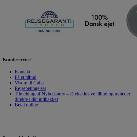
Kundeservice
Kontakt
Få et tilbud
Visum til Cuba
Rejsebetingelser
Tilmelding af Nyhedsbrev – få eksklusive tilbud og nyheder
direkte i din indbakke!
Betal online
HAR DU SPØRGSMÅL,
SEND OS EN
MAIL
, SÅ VENDER VI TILBAGE TIL DIG.