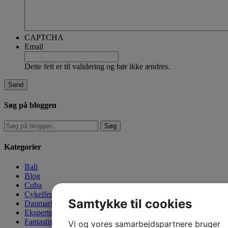
CAPTCHA
Email
Dette felt er til validering og bør ikke ændres.
Søg på bloggen
Kategorier
Bali
Blog
Cuba
Cykelferie
Samtykke til cookies
Danmark
Eksperternes mening
Fantastiske Mauritius
Vi og vores samarbejdspartnere bruger