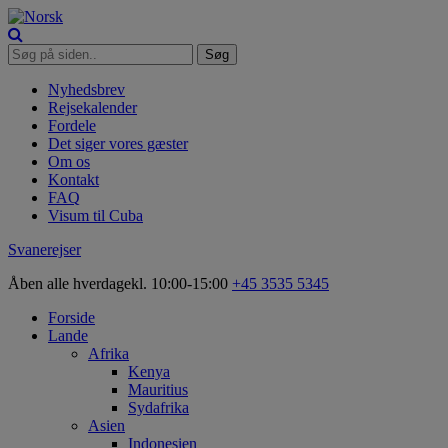
Nyhedsbrev
Rejsekalender
Fordele
Det siger vores gæster
Om os
Kontakt
FAQ
Visum til Cuba
Svanerejser
Åben alle hverdage
kl. 10:00-15:00
+45 3535 5345
Forside
Lande
Afrika
Kenya
Mauritius
Sydafrika
Asien
Indonesien