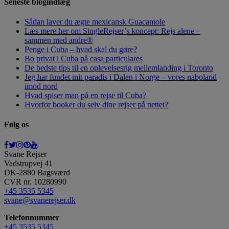
Seneste blogindlæg
Sådan laver du ægte mexicansk Guacamole
Læs mere her om SingleRejser’s koncept: Rejs alene –
sammen med andre®
Penge i Cuba – hvad skal du gøre?
Bo privat i Cuba på casa particulares
De bedste tips til en oplevelsesrig mellemlanding i Toronto
Jeg har fundet mit paradis i Dalen i Norge – vores naboland
imod nord
Hvad spiser man på en rejse til Cuba?
Hvorfor booker du selv dine rejser på nettet?
Følg os
Svane Rejser
Vadstrupvej 41
DK-2880
Bagsværd
CVR nr. 10280990
+45 3535 5345
svane@svanerejser.dk
Telefonnummer
+45 3535 5345