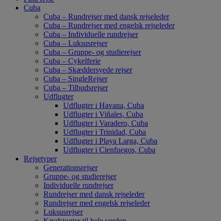
Cuba
Cuba – Rundrejser med dansk rejseleder
Cuba – Rundrejser med engelsk rejseleder
Cuba – Individuelle rundrejser
Cuba – Luksusrejser
Cuba – Gruppe- og studierejser
Cuba – Cykelferie
Cuba – Skæddersyede rejser
Cuba – SingleRejser
Cuba – Tilbudsrejser
Udflugter
Udflugter i Havana, Cuba
Udflugter i Viñales, Cuba
Udflugter i Varadero, Cuba
Udflugter i Trinidad, Cuba
Udflugter i Playa Larga, Cuba
Udflugter i Cienfuegos, Cuba
Rejsetyper
Generationsrejser
Gruppe- og studierejser
Individuelle rundrejser
Rundrejser med dansk rejseleder
Rundrejser med engelsk rejseleder
Luksusrejser
Krydstogter til hele verden