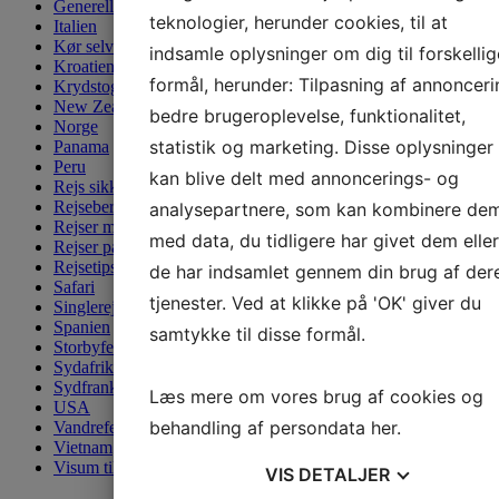
Generelle nyheder
teknologier, herunder cookies, til at
Italien
Kør selv-ferie
indsamle oplysninger om dig til forskellig
Kroatien
formål, herunder: Tilpasning af annonceri
Krydstogt
New Zealand
bedre brugeroplevelse, funktionalitet,
Norge
statistik og marketing. Disse oplysninger
Panama
Peru
kan blive delt med annoncerings- og
Rejs sikkert
Rejseberetninger
analysepartnere, som kan kombinere de
Rejser med børn
med data, du tidligere har givet dem eller
Rejser på nettet
Rejsetips og gode råd
de har indsamlet gennem din brug af der
Safari
tjenester. Ved at klikke på 'OK' giver du
Singlerejser
Spanien
samtykke til disse formål.
Storbyferie
Sydafrika
Sydfrankrig
Læs mere om vores brug af cookies og
USA
behandling af persondata
her
.
Vandreferie
Vietnam
Visum til Cuba
VIS
DETALJER