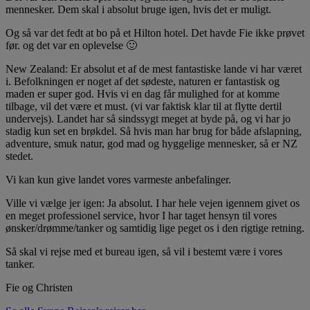
mennesker. Dem skal i absolut bruge igen, hvis det er muligt.
Og så var det fedt at bo på et Hilton hotel. Det havde Fie ikke prøvet
før. og det var en oplevelse 🙂
New Zealand: Er absolut et af de mest fantastiske lande vi har været
i. Befolkningen er noget af det sødeste, naturen er fantastisk og
maden er super god. Hvis vi en dag får mulighed for at komme
tilbage, vil det være et must. (vi var faktisk klar til at flytte dertil
undervejs). Landet har så sindssygt meget at byde på, og vi har jo
stadig kun set en brøkdel. Så hvis man har brug for både afslapning,
adventure, smuk natur, god mad og hyggelige mennesker, så er NZ
stedet.
Vi kan kun give landet vores varmeste anbefalinger.
Ville vi vælge jer igen: Ja absolut. I har hele vejen igennem givet os
en meget professionel service, hvor I har taget hensyn til vores
ønsker/drømme/tanker og samtidig lige peget os i den rigtige retning.
Så skal vi rejse med et bureau igen, så vil i bestemt være i vores
tanker.
Fie og Christen