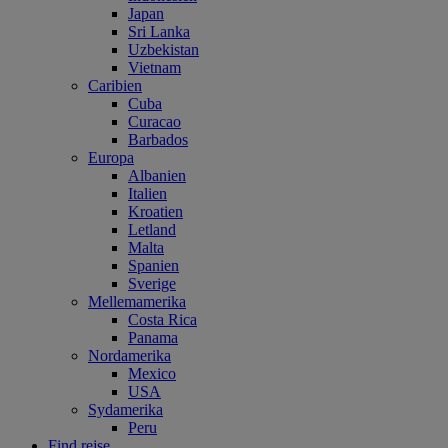
Japan
Sri Lanka
Uzbekistan
Vietnam
Caribien
Cuba
Curacao
Barbados
Europa
Albanien
Italien
Kroatien
Letland
Malta
Spanien
Sverige
Mellemamerika
Costa Rica
Panama
Nordamerika
Mexico
USA
Sydamerika
Peru
Find rejse