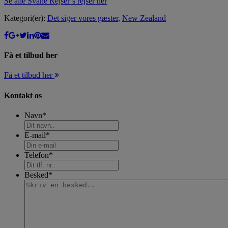
Se alle Svane Rejser’s rejser her
Kategori(er):
Det siger vores gæster
,
New Zealand
Få et tilbud her
Få et tilbud her
Kontakt os
Navn
*
E-mail
*
Telefon
*
Besked
*