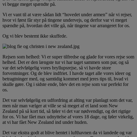
vi begge meget spændte på.
Vi er vant til at være sådan lidt “hovedet under armen” når vi rejser,
hvor vi først får styr på tingene undervejs, og derfor var vi meget
spændte på, hvordan det ville gå, når tingene var arrangeret for os.
Og vi blev bestemt ikke skuffede.
Rejsen som helhed: Vi er super tilfredse og glade for vores rejse som
helhed. Det er den længste tur vi har taget sammen som par, og så
var det selvfølgelig vores bryllupsrejse, så vi havde store
forventninger. Og de blev indfriet. I havde taget alle vores ideer og
betragtninger med, og samtidig kommet med jeres tips til, hvad vi
skulle gøre. Og i sidste ende, blev det en rejse som var perfekt for
os.
Det var selvfølgelig en udfordring at alting var planlagt som det var,
men når man vælger at ville se så meget af et land som New
Zealand på så kort tid, så føler vi det var nødvendigt, og det rigtige
for os. Vi har fået max udnyttelse af vores 18 dage, og føler virkelig,
at vi har fået New Zealand ind under huden.
Det var ekstra godt at blive hentet i lufthavnen da vi landede og var