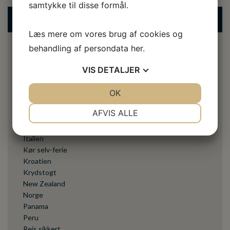
samtykke til disse formål.
KATEGORIER
Læs mere om vores brug af cookies og
behandling af persondata
her
.
Bali
Blog
VIS
DETALJER
Cuba
Cykelferie
JA
NEJ
OK
JA
NEJ
Danmark
Eksperternes mening
NØDVENDIGE
PRÆFERENCER
AFVIS ALLE
Fantastiske Mauritius
Generelle nyheder
JA
NEJ
JA
NEJ
Italien
MARKETING
STATISTIK
Kør selv-ferie
Kroatien
Krydstogt
New Zealand
Norge
Panama
Peru
Rejs sikkert