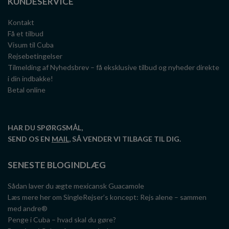
KUNDESERVICE
Kontakt
Få et tilbud
Visum til Cuba
Rejsebetingelser
Tilmelding af Nyhedsbrev – få eksklusive tilbud og nyheder direkte
i din indbakke!
Betal online
HAR DU SPØRGSMÅL,
SEND OS EN
MAIL
, SÅ VENDER VI TILBAGE TIL DIG.
SENESTE BLOGINDLÆG
Sådan laver du ægte mexicansk Guacamole
Læs mere her om SingleRejser’s koncept: Rejs alene – sammen
med andre®
Penge i Cuba – hvad skal du gøre?