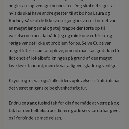
nogle rare og venlige mennesker. Dog skal det siges, at
hvis du skal have andre gæster til at bo hos Laura og
Rodney, så skal de ikke være gangbesværet for det var
en meget lang smal og stejl trappe der førte op til
værelserne, men da både jeg og min kone er friske og
rørige var det ikke et problem for os. Selve Cuba var
meget interessant at opleve, omend man kan godt kan få
lidt ondt af lokalbefolkningen på grund af den meget
lave levestandard, men de var alligevel glade og venlige.
Krydstogtet var også alle tiders oplevelse – så alt i alt har
det været en ganske begivenhedsrig tur.
Endnu en gang tusind tak for din fine måde at være på og
tak for den helt ekstraordinære gode service du har givet
os i forbindelse med rejsen.