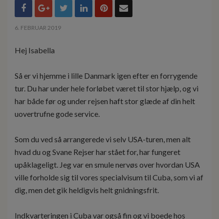
6. FEBRUAR 2019
Hej Isabella
Så er vi hjemme i lille Danmark igen efter en forrygende
tur. Du har under hele forløbet været til stor hjælp, og vi
har både før og under rejsen haft stor glæde af din helt
uovertrufne gode service.
Som du ved så arrangerede vi selv USA-turen, men alt
hvad du og Svane Rejser har stået for, har fungeret
upåklageligt. Jeg var en smule nervøs over hvordan USA
ville forholde sig til vores specialvisum til Cuba, som vi af
dig, men det gik heldigvis helt gnidningsfrit.
Indkvarteringen i Cuba var også fin og vi boede hos