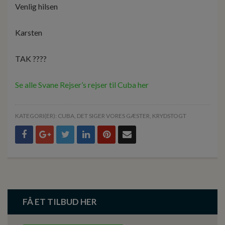
Venlig hilsen
Karsten
TAK ????
Se alle Svane Rejser’s rejser til Cuba her
KATEGORI(ER):
CUBA
,
DET SIGER VORES GÆSTER
,
KRYDSTOGT
FÅ ET TILBUD HER