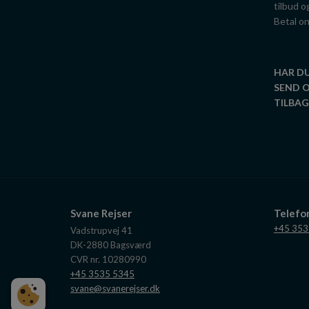
tilbud o
Betal on
HAR D
SEND 
TILBAGE
Svane Rejser
Telef
+45 353
Vadstrupvej 41
DK-2880
Bagsværd
CVR nr. 10280990
+45 3535 5345
svane@svanerejser.dk