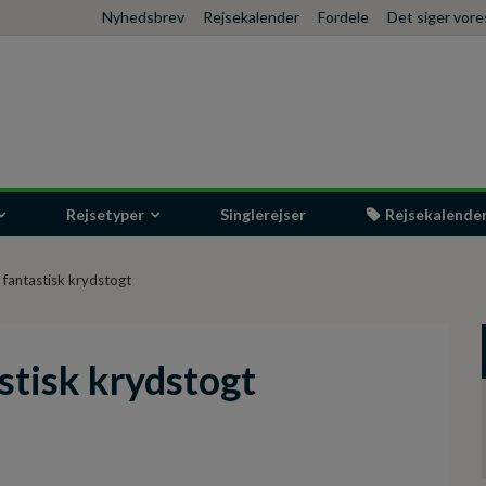
Nyhedsbrev
Rejsekalender
Fordele
Det siger vor
Rejsetyper
Singlerejser
Rejsekalende
r fantastisk krydstogt
stisk krydstogt