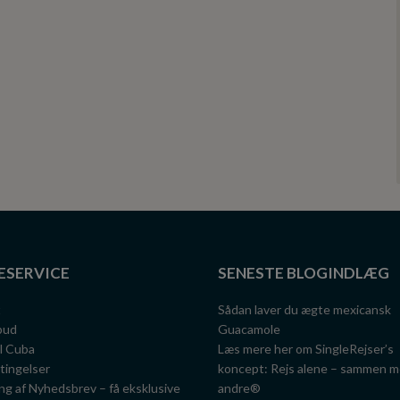
ESERVICE
SENESTE BLOGINDLÆG
t
Sådan laver du ægte mexicansk
lbud
Guacamole
il Cuba
Læs mere her om SingleRejser’s
tingelser
koncept: Rejs alene – sammen 
ng af Nyhedsbrev – få eksklusive
andre®