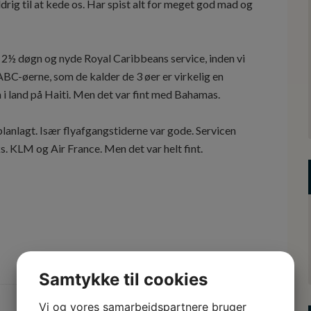
aldrig til at kede os. Har spist alt for meget god mad og
le 2½ døgn og nyde Royal Caribbeans service, inden vi
ABC-øerne, som de kalder de 3 øer er virkelig en
m i land på Haiti. Men det var fint med Bahamas.
 planlagt. Især flyafgangstiderne var gode. Servicen
. KLM og Air France. Men det var helt fint.
Samtykke til cookies
Vi og vores samarbejdspartnere bruger