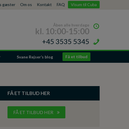
es gæster
Om os
Kontakt
FAQ
Visum til Cuba
Åben alle hverdage
kl. 10:00-15:00
+45 3535 5345
Få et tilbud
r
Svane Rejser’s blog
FÅ ET TILBUD HER
FÅ ET TILBUD HER