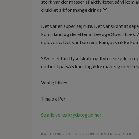
stort, var der masser af aktiviteter, så vi kom 
drukket alt for mange drinks 🙂
Det var en super sejlrute. Det var skønt at sej
kom i land og derefter at besøge 3 øer i træk. 
oplevelse. Det var bare en skam, at vi ikke ko
SAS er et fint flyselskab, og flyturene gik som
ombord på SAS kan dog ikke måle sig med f.eks
Venlig hilsen
Tina og Per
Se alle vores krydstogter her
KATEGORI(ER):
DET SIGER VORES GÆSTER
,
KRYDSTOGT