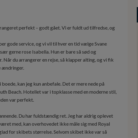
rangeret perfekt – godt gået. Vi er fuldt ud tilfredse, og
er gode service, og vi vil til hver en tid vælge Svane
l især gerne rose Isabella. Hun er bare så sød og
 Når du arrangerer en rejse, så klapper alting, og vi fik
e ændringer.
boede, kan jeg kun anbefale. Det er mere nede på
outh Beach. Hotellet var i topklasse med en moderne stil,
eden var perfekt.
nnende. Du har fuldstændig ret. Jeg har aldrig oplevet
r været med, kan overhovedet ikke måle sig med Royal
lad for skibets størrelse. Selvom skibet ikke var så