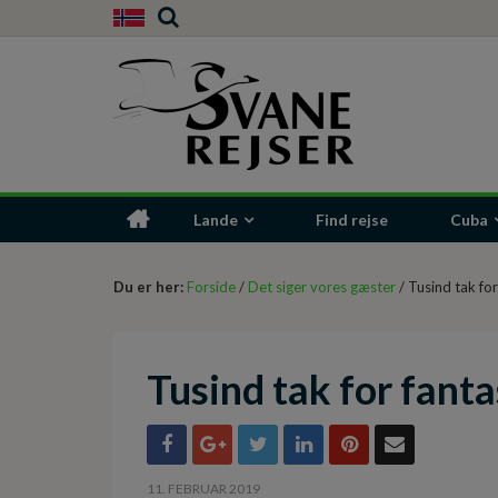
Lande
Find rejse
Cuba
Du er her:
Forside
/
Det siger vores gæster
/ Tusind tak fo
Tusind tak for fanta
11. FEBRUAR 2019