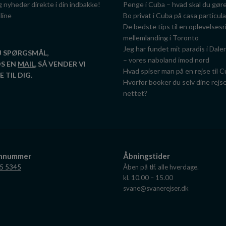
g nyheder direkte i din indbakke!
Penge i Cuba – hvad skal du gør
line
Bo privat i Cuba på casa particul
De bedste tips til en oplevelsesr
mellemlanding i Toronto
Jeg har fundet mit paradis i Dale
U SPØRGSMÅL,
– vores naboland imod nord
OS EN
MAIL
, SÅ VENDER VI
Hvad spiser man på en rejse til 
 TIL DIG.
Hvorfor booker du selv dine rejs
nettet?
onnummer
Åbningstider
5 5345
Åben på tlf. alle hverdage.
kl. 10.00 – 15.00
svane@svanerejser.dk