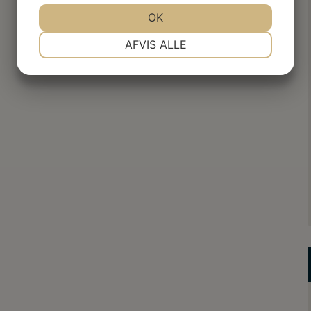
JA
NEJ
OK
JA
NEJ
NØDVENDIGE
PRÆFERENCER
AFVIS ALLE
JA
NEJ
JA
NEJ
MARKETING
STATISTIK