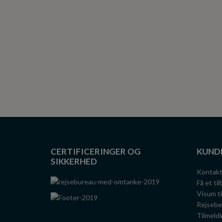
CERTIFICERINGER OG
KUND
SIKKERHED
Kontak
Få et ti
Visum t
Rejsebe
Tilmeldi