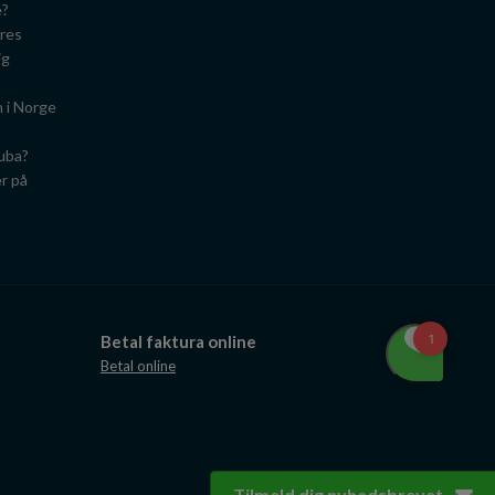
e?
ares
ig
n i Norge
Cuba?
er på
Betal faktura online
Betal online
Tilmeld dig nyhedsbrevet