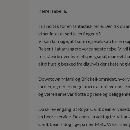
Kære Isabella,
Tusind tak for en fantastisk ferie. Den fik du ar
vi har intet at sætte en finger på.
Vi kan kun sige, at I som rejseselskab har en sup
Rejser til at arrangere vores næste rejse. Vi vi
forstående over hver et spørgsmål, man evt. har.
altid hurtig besked fra dig, hvis der skete nogl
Downtown Miami og Brickell-området, hvor vi 
jorden, og der er meget mere at opleve end i S
og værelserne var flotte og rene og beliggenh
Du skrev engang, at Royal Caribbean er vaneda
en bedre service. De andre krydstogter, vi ha
Caribbean – dog lige på nær MSC. Vi var især g