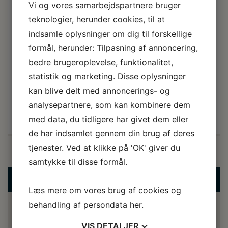
Vi og vores samarbejdspartnere bruger
overrasket over deres iver for at snakke og vise frem.
teknologier, herunder cookies, til at
Han fik et par sedler og var lykkelig og det samme var vi
indsamle oplysninger om dig til forskellige
🙂
formål, herunder: Tilpasning af annoncering,
Kristina og Andreas.
bedre brugeroplevelse, funktionalitet,
statistik og marketing. Disse oplysninger
kan blive delt med annoncerings- og
KATEGORI(ER):
CUBA
,
DET SIGER VORES GÆSTER
analysepartnere, som kan kombinere dem
med data, du tidligere har givet dem eller
de har indsamlet gennem din brug af deres
tjenester. Ved at klikke på 'OK' giver du
samtykke til disse formål.
FÅ ET TILBUD HER
Læs mere om vores brug af cookies og
behandling af persondata
her
.
FÅ ET TILBUD HER
VIS
DETALJER