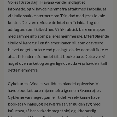
Vores første dag i Havana var der indlagt et
infomøde, og vi havde hjemmefra aftalt med Isabella, at
vi skulle snakke nærmere om Trinidad med jeres lokale
kontor. Desværre vidste de intet om Trinidad og de
udflugter, som i tilbød her. Vi fik faktisk bare en mappe
med samme info som på jeres hjemmeside. Efterfølgende
skulle vi køre tur i en fin amerikaner bil, som desværre
blevet noget kortere end planlagt, da der normalt ikke er
afsat tid under infomødet til at booke ture. Dette var vi
noget overrasket og ærgerlige over, da vi jo havde aftalt
dette hjemmefra.
Cykelturen i Vinales var lidt en blandet oplevelse. Vi
havde booket turen hjemmefra igennem Svanerejser.
Cyklerne var meget gamle ift det, vi selv kunne have
booket i Vinales, og desværre så var guiden syg med
influenza, så han virkede meget sløj og ikke særlig