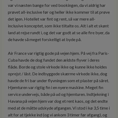
var vi næsten bange for ved bookingen, da vi aldrig har
prøvet all-inclusive før og heller ikke kommer til at prøve
det igen. Hotellet var fint og rent, så var mere all-
inclusive konceptet, som ikke tiltalte os. Alt i alt et skønt
land at rejse rundt i, og det var godt at se alle fire byer, da
de havde så meget forskelligt at byde på.
Air France var rigtig gode på vejen hjem. På vej fra Paris-
Cuba havde de dog fundet den ældste flyver i deres
flåde. Borde og stole virkede ikke og kunne ikke holdes
oprejst / låst. De indbyggede skærme virkede ikke, dog
havde de fri bar under flyvningen som et plaster på såret.
Hjemturen var rigtig fin i en nyere maskine. Meget fin
service undervejs, både på ud og hjemturen. Indtjekning i
Havana på vejen hjem var dog et rent kaos, og det endte
med at de måtte udskyde afgangen. Vi stod i kø 3,5 time i
alt for at tjekke ind (og vi ankom 3 timer før afgang), og