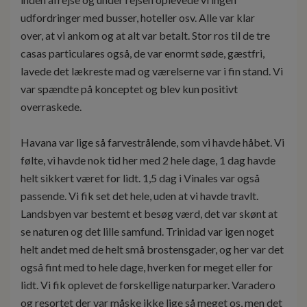
udfordringer med busser, hoteller osv. Alle var klar
over, at vi ankom og at alt var betalt. Stor ros til de tre
casas particulares også, de var enormt søde, gæstfri,
lavede det lækreste mad og værelserne var i fin stand. Vi
var spændte på konceptet og blev kun positivt
overraskede.
Havana var lige så farvestrålende, som vi havde håbet. Vi
følte, vi havde nok tid her med 2 hele dage, 1 dag havde
helt sikkert været for lidt. 1,5 dag i Vinales var også
passende. Vi fik set det hele, uden at vi havde travlt.
Landsbyen var bestemt et besøg værd, det var skønt at
se naturen og det lille samfund. Trinidad var igen noget
helt andet med de helt små brostensgader, og her var det
også fint med to hele dage, hverken for meget eller for
lidt. Vi fik oplevet de forskellige naturparker. Varadero
og resortet der var måske ikke lige så meget os, men det