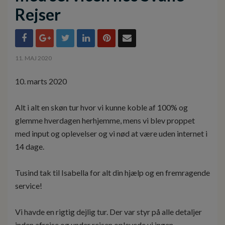
Rejser
11. MAJ 2020
10. marts 2020
Alt i alt en skøn tur hvor vi kunne koble af 100% og
glemme hverdagen herhjemme, mens vi blev proppet
med input og oplevelser og vi nød at være uden internet i
14 dage.
Tusind tak til Isabella for alt din hjælp og en fremragende
service!
Vi havde en rigtig dejlig tur. Der var styr på alle detaljer
inden afrejse og under rejsen oplevede vi ingen