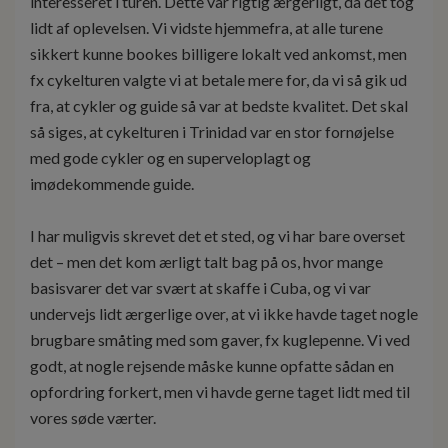
interesseret i turen. Dette var rigtig ærgerligt, da det tog
lidt af oplevelsen. Vi vidste hjemmefra, at alle turene
sikkert kunne bookes billigere lokalt ved ankomst, men
fx cykelturen valgte vi at betale mere for, da vi så gik ud
fra, at cykler og guide så var at bedste kvalitet. Det skal
så siges, at cykelturen i Trinidad var en stor fornøjelse
med gode cykler og en superveloplagt og
imødekommende guide.
I har muligvis skrevet det et sted, og vi har bare overset
det – men det kom ærligt talt bag på os, hvor mange
basisvarer det var svært at skaffe i Cuba, og vi var
undervejs lidt ærgerlige over, at vi ikke havde taget nogle
brugbare småting med som gaver, fx kuglepenne. Vi ved
godt, at nogle rejsende måske kunne opfatte sådan en
opfordring forkert, men vi havde gerne taget lidt med til
vores søde værter.