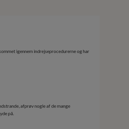
er kommet igennem indrejseprocedurerne og har
andstrande, afprøv nogle af de mange
byde på.