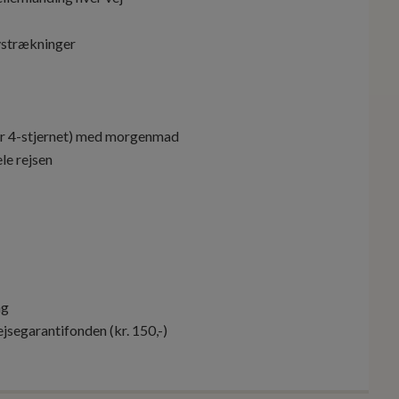
ystrækninger
t er 4-stjernet) med morgenmad
le rejsen
ng
jsegarantifonden (kr. 150,-)