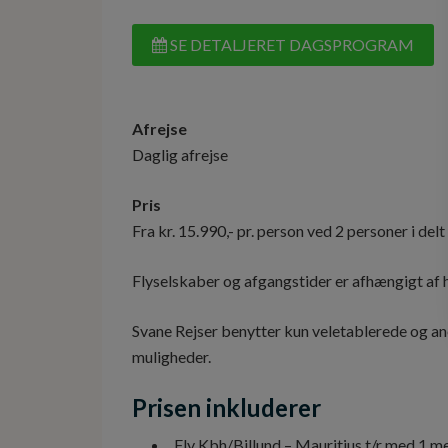
SE DETALJERET DAGSPROGRAM
Afrejse
Daglig afrejse
Pris
Fra kr. 15.990,- pr. person ved 2 personer i de
Flyselskaber og afgangstider er afhængigt af hv
Svane Rejser benytter kun veletablerede og an
muligheder.
Prisen inkluderer
Fly Kbh/Billund – Mauritius t/r med 1 m