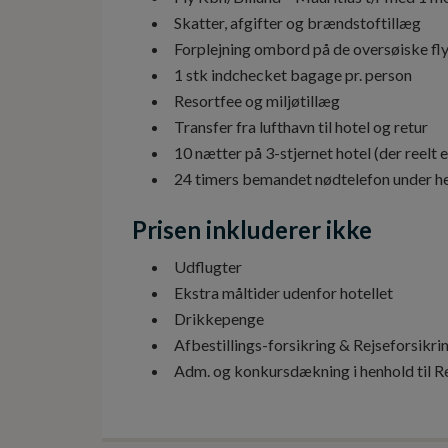
Skatter, afgifter og brændstoftillæg
Forplejning ombord på de oversøiske fl
1 stk indchecket bagage pr. person
Resortfee og miljøtillæg
Transfer fra lufthavn til hotel og retur
10 nætter på 3-stjernet hotel (der reel
24 timers bemandet nødtelefon under he
Prisen inkluderer ikke
Udflugter
Ekstra måltider udenfor hotellet
Drikkepenge
Afbestillings-forsikring & Rejseforsikri
Adm. og konkursdækning i henhold til Re