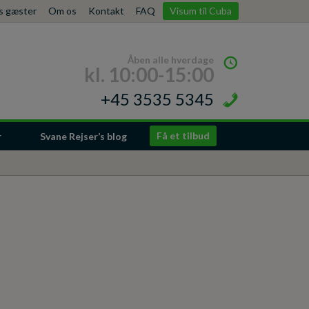
es gæster
Om os
Kontakt
FAQ
Visum til Cuba
Åben alle hverdage
kl. 10:00-15:00
+45 3535 5345
Få et tilbud
r
Svane Rejser’s blog