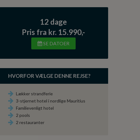
12 dage
Pris fra kr. 15.990,-
SE DATOER
HVORFOR VÆLGE DENNE REJSE?
Lækker strandferie
3-stjernet hotel i nordlige Mauritius
Familievenligt hotel
2 pools
2 restauranter