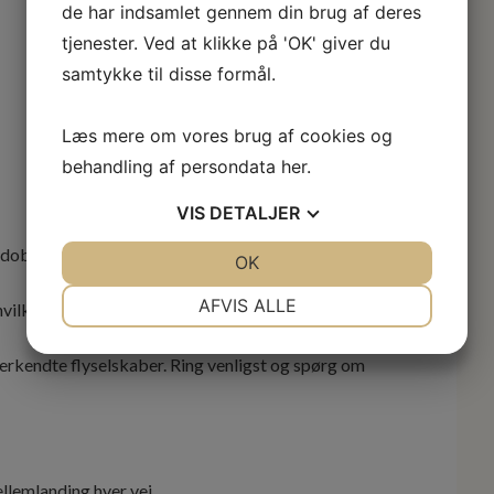
de har indsamlet gennem din brug af deres
tjenester. Ved at klikke på 'OK' giver du
samtykke til disse formål.
Læs mere om vores brug af cookies og
behandling af persondata
her
.
VIS
DETALJER
lt dobbeltværelse.
JA
NEJ
OK
JA
NEJ
NØDVENDIGE
PRÆFERENCER
AFVIS ALLE
ilket tidspunkt på året, at afrejsen ligger.
JA
NEJ
JA
NEJ
erkendte flyselskaber. Ring venligst og spørg om
MARKETING
STATISTIK
ellemlanding hver vej