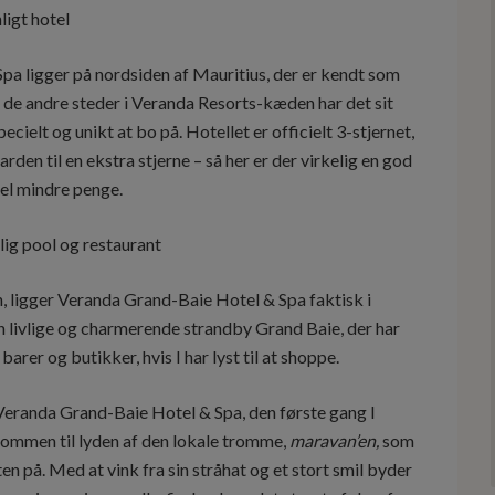
a ligger på nordsiden af Mauritius, der er kendt som
 de andre steder i Veranda Resorts-kæden har det sit
ielt og unikt at bo på. Hotellet er officielt 3-stjernet,
den til en ekstra stjerne – så her er der virkelig en god
del mindre penge.
n, ligger Veranda Grand-Baie Hotel & Spa faktisk i
 livlige og charmerende strandby Grand Baie, der har
barer og butikker, hvis I har lyst til at shoppe.
l Veranda Grand-Baie Hotel & Spa, den første gang I
lkommen til lyden af den lokale tromme,
maravan’en,
som
en på. Med at vink fra sin stråhat og et stort smil byder