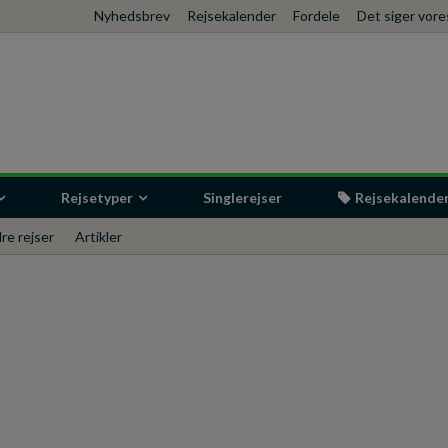
Nyhedsbrev
Rejsekalender
Fordele
Det siger vor
Rejsetyper
Singlerejser
Rejsekalende
re rejser
Artikler