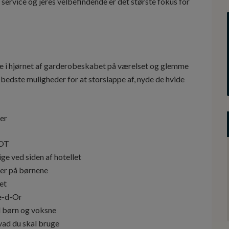
od service og jeres velbefindende er det største fokus for
inde i hjørnet af garderobeskabet på værelset og glemme
e bedste muligheder for at storslappe af, nyde de hvide
er