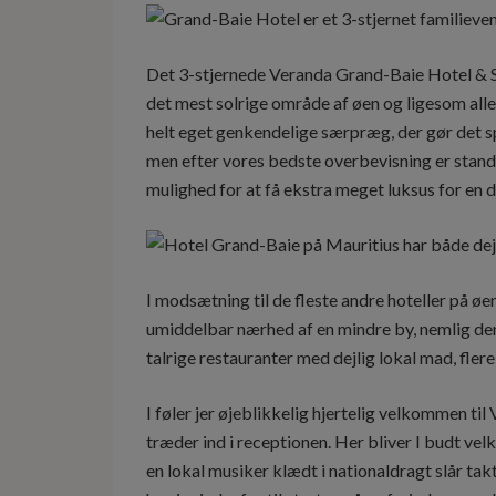
Det 3-stjernede Veranda Grand-Baie Hotel & Sp
det mest solrige område af øen og ligesom alle
helt eget genkendelige særpræg, der gør det spec
men efter vores bedste overbevisning er standar
mulighed for at få ekstra meget luksus for en 
I modsætning til de fleste andre hoteller på øe
umiddelbar nærhed af en mindre by, nemlig den
talrige restauranter med dejlig lokal mad, flere 
I føler jer øjeblikkelig hjertelig velkommen ti
træder ind i receptionen. Her bliver I budt ve
en lokal musiker klædt i nationaldragt slår takt