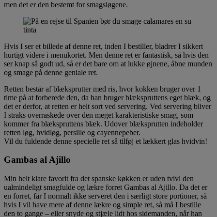
men det er den bestemt for smagsløgene.
Hvis I ser et billede af denne ret, inden I bestiller, bladrer I sikkert
hurtigt videre i menukortet. Men denne ret er fantastisk, så hvis den
ser knap så godt ud, så er det bare om at lukke øjnene, åbne munden
og smage på denne geniale ret.
Retten består af blæksprutter med ris, hvor kokken bruger over 1
time på at forberede den, da han bruger blækspruttens eget blæk, og
det er derfor, at retten er helt sort ved servering. Ved servering bliver
I straks overraskede over den meget karakteristiske smag, som
kommer fra blækspruttens blæk. Udover blæksprutten indeholder
retten løg, hvidløg, persille og cayennepeber.
Vil du fuldende denne specielle ret så tilføj et lækkert glas hvidvin!
Gambas al Ajillo
Min helt klare favorit fra det spanske køkken er uden tvivl den
ualmindeligt smagfulde og lækre forret Gambas al Ajillo. Da det er
en forret, får I normalt ikke serveret den i særligt store portioner, så
hvis I vil have mere af denne lækre og simple ret, så må I bestille
den to gange – eller snyde og stjæle lidt hos sidemanden, når han