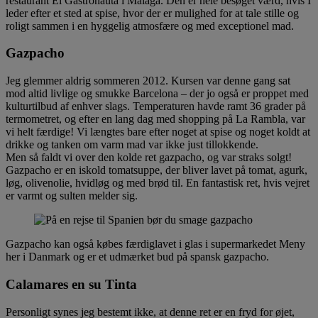
restaurant El Gastronauta i Malaga. Den er hele besøget værd, hvis I
leder efter et sted at spise, hvor der er mulighed for at tale stille og
roligt sammen i en hyggelig atmosfære og med exceptionel mad.
Gazpacho
Jeg glemmer aldrig sommeren 2012. Kursen var denne gang sat
mod altid livlige og smukke Barcelona – der jo også er proppet med
kulturtilbud af enhver slags. Temperaturen havde ramt 36 grader på
termometret, og efter en lang dag med shopping på La Rambla, var
vi helt færdige! Vi længtes bare efter noget at spise og noget koldt at
drikke og tanken om varm mad var ikke just tillokkende.
Men så faldt vi over den kolde ret gazpacho, og var straks solgt!
Gazpacho er en iskold tomatsuppe, der bliver lavet på tomat, agurk,
løg, olivenolie, hvidløg og med brød til. En fantastisk ret, hvis vejret
er varmt og sulten melder sig.
Gazpacho kan også købes færdiglavet i glas i supermarkedet Meny
her i Danmark og er et udmærket bud på spansk gazpacho.
Calamares en su Tinta
Personligt synes jeg bestemt ikke, at denne ret er en fryd for øjet,