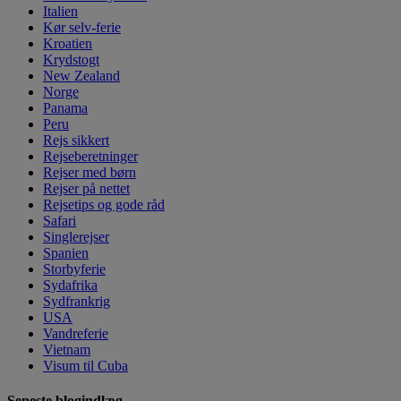
Italien
Kør selv-ferie
Kroatien
Krydstogt
New Zealand
Norge
Panama
Peru
Rejs sikkert
Rejseberetninger
Rejser med børn
Rejser på nettet
Rejsetips og gode råd
Safari
Singlerejser
Spanien
Storbyferie
Sydafrika
Sydfrankrig
USA
Vandreferie
Vietnam
Visum til Cuba
Seneste blogindlæg