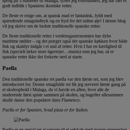
sprog på 3 måneder til Malaga, synes jeg efterhånden, jeg har fået et
godt indblik i Spaniens ikoniske retter.
De fleste er enige om, at spansk mad er fantastisk, fyldt med
spændende smagsindtryk og en fryd for det sultne øje! I denne blog
vil jeg skrive om de bedste traditionelle spanske retter.
De fleste traditionelle retter i verdensgastronomien har dybe
maritime rødder – og det præger også det spanske køkken hvor både
fisk og skaldyr indgår i et utal af retter. Hvis I har en kærlighed til
fisk (specielt lækre store tigerrejer…mums) som jeg har, så er
spanske retter ikke det forkerte sted at starte.
Paella
Den traditionelle spanske ret paella var den første ret, som jeg blev
introduceret for. Denne smagfulde ret fik jeg serveret første gang på
et skoleophold i Malaga, da vi havde en aften, hvor alle de
studerende først spiste sammen på skolen, og bagefter allesammen
skulle danse den populære dans Flamenco.
Paella er for Spanien, hvad pizza er for Italien.
Paella er en genial ret at servere til et selskab med mange mennesker,