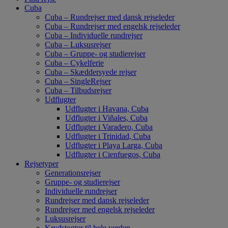
Cuba
Cuba – Rundrejser med dansk rejseleder
Cuba – Rundrejser med engelsk rejseleder
Cuba – Individuelle rundrejser
Cuba – Luksusrejser
Cuba – Gruppe- og studierejser
Cuba – Cykelferie
Cuba – Skæddersyede rejser
Cuba – SingleRejser
Cuba – Tilbudsrejser
Udflugter
Udflugter i Havana, Cuba
Udflugter i Viñales, Cuba
Udflugter i Varadero, Cuba
Udflugter i Trinidad, Cuba
Udflugter i Playa Larga, Cuba
Udflugter i Cienfuegos, Cuba
Rejsetyper
Generationsrejser
Gruppe- og studierejser
Individuelle rundrejser
Rundrejser med dansk rejseleder
Rundrejser med engelsk rejseleder
Luksusrejser
Krydstogter til hele verden