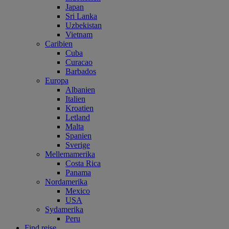
Japan
Sri Lanka
Uzbekistan
Vietnam
Caribien
Cuba
Curacao
Barbados
Europa
Albanien
Italien
Kroatien
Letland
Malta
Spanien
Sverige
Mellemamerika
Costa Rica
Panama
Nordamerika
Mexico
USA
Sydamerika
Peru
Find rejse