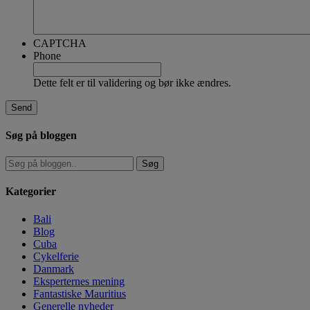
CAPTCHA
Phone
Dette felt er til validering og bør ikke ændres.
Søg på bloggen
Kategorier
Bali
Blog
Cuba
Cykelferie
Danmark
Eksperternes mening
Fantastiske Mauritius
Generelle nyheder