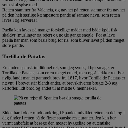
som skal spise med.
Retten stammer fra Valencia, og navnet på retten stammer fra navnet
på den helt særlige kæmpestore pande af samme navn, som retten
laves i og serveres i.
Paella kan laves på mange forskellige måder med både kød, fisk,
skaldyr (muslinger og rejer) og nogle gange snegle. For at lave
paella har man som basis brug for ris, som bliver lavet på den meget
store pande.
Tortilla de Patatas
En anden spansk traditionel ret, som jeg synes, I bør smage, er
Tortilla de Patatas, som er en meget enkel, men også lækker ret. For
nylig fandt man et gammelt brev fra 1817, hvor Tortilla de Patatas er
nævnt. I brevet står blandt andet, at brevskriveren brugte 2-3 æg,
kartofler, lidt brød og andet til at mætte 6 mennesker.
Siden har kokke rundt omkring i Spanien udviklet retten en del, og i
dag finder I retten på de fleste spanske restauranter. Jeg kan her
varmt anbefale at besøge den meget hyggelige og autentiske