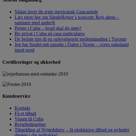
Sådan laver du ægte mexicansk Guacamole
Læs mere her om SingleRejser’s koncept: Rejs alene –
sammen med andre®
Penge i Cuba – hvad skal du gøre?
Bo privat i Cuba på casa particulares
De bedste tips til en oplevelsesrig mellemlanding i Toronto
Jeg har fundet mit paradis i Dalen i Norge – vores naboland
imod nord
Certificeringer og sikkerhed
Kundeservice
Kontakt
Få et tilbud
Visum til Cuba
Rejsebetingelser
Tilmelding af Nyhedsbrev – få eksklusive tilbud og nyheder
direkte i din indbakke!