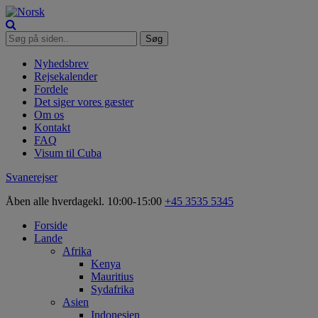
Nyhedsbrev
Rejsekalender
Fordele
Det siger vores gæster
Om os
Kontakt
FAQ
Visum til Cuba
Svanerejser
Åben alle hverdage
kl. 10:00-15:00
+45 3535 5345
Forside
Lande
Afrika
Kenya
Mauritius
Sydafrika
Asien
Indonesien