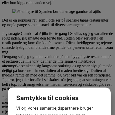
eller hun kigger den anden vej.
Det er en populær ret, som I ofte ser på spanske tapas-restauranter
og nogle gange som en snack til diverse arrangementer.
Jeg smagte Gambas al Ajillo første gang i Sevilla, og jeg var allerede
solgt inden, jeg smagte den første bid. Retten blev serveret i en
rustik pande og kom direkte fra ovnen. Olien, hvidløgene og rejerne
simrede lystigt i den brandvarme pande, da tjeneren satte retten foran
mig.
Dengang sad jeg og mine veninder på den hyggeligste restaurant på
et picturesque lille torv, det her dejlige spanske fløjlsbløde
aftenmørke sænkede sig langsomt omkring os og stearinlys glimtede
dejligt på bordene – imens duften af maden bredte sig. Duften af
hvidløg ramte en med det samme, og hver bid var en ren fornøjelse.
Jeg tror, jeg taler for alle i selskabet, når jeg siger, at stemningen var
helt i top, fordi omgivelserne, maden, servicen og selskabet gik i eet
på den gode måde.
Samtykke til cookies
Jeg har mange gange lavet Gambas al Ajillo herhjemme i Danmark,
men jeg kan aldrig lave den præcis, som de gjorde i Sevilla. Men
mindet om den aften gemmer jeg på – og jeg har været vild med
Vi og vores samarbejdspartnere bruger
rejer lige siden!