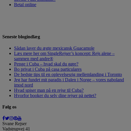
Betal online
HAR DU SPØRGSMÅL,
SEND OS EN
MAIL
, SÅ VENDER VI TILBAGE TIL DIG.
Seneste blogindlæg
Sådan laver du ægte mexicansk Guacamole
Læs mere her om SingleRejser’s koncept: Rejs alene –
sammen med andre®
Penge i Cuba – hvad skal du gøre?
Bo privat i Cuba på casa particulares
De bedste tips til en oplevelsesrig mellemlanding i Toronto
Jeg har fundet mit paradis i Dalen i Norge – vores naboland
imod nord
Hvad spiser man på en rejse til Cuba?
Hvorfor booker du selv dine rejser på nettet?
Følg os
Svane Rejser
Vadstrupvej 41