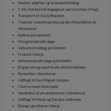
Skatter, afgifter og brændstoftillæg
1 stk. indchecket bagage pr. person (max 23 kg)
Transport t/r fra lufthavnen
7 nætter i enkeltværelse på det
Hotel Bahia de
Almuñecar
Balkon på værelset
Morgenmad alle dage
Velkomstmiddag på hotellet
Frokost i Nerja
Aftensmad alle dage på hotellet
Et glas vin og vand til alle aftensmåltider
Byrundtur i Almuñecar
Udflugt til San Miguel-borgen
Churros med chokolade
Vandretur til akvædukterne i Almuñecar
Udflugt til Nerja og Europa-balkonen
Besøg i grotterne i Nerja