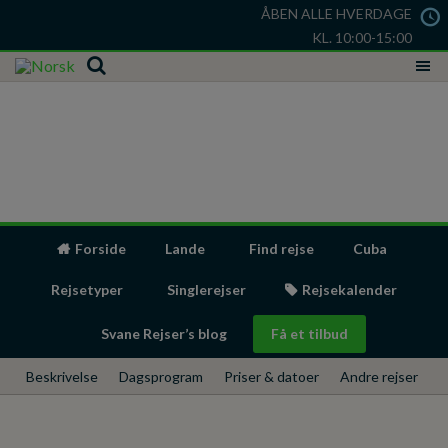
ÅBEN ALLE HVERDAGE
KL. 10:00-15:00
Forside
Lande
Find rejse
Cuba
Rejsetyper
Singlerejser
Rejsekalender
Svane Rejser’s blog
Få et tilbud
Beskrivelse
Dagsprogram
Priser & datoer
Andre rejser