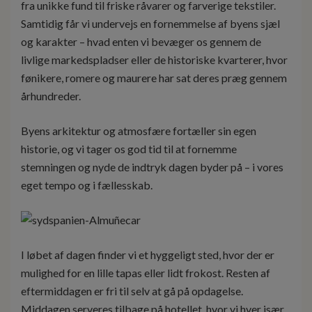
fra unikke fund til friske råvarer og farverige tekstiler.
Samtidig får vi undervejs en fornemmelse af byens sjæl
og karakter – hvad enten vi bevæger os gennem de
livlige markedspladser eller de historiske kvarterer, hvor
fønikere, romere og maurere har sat deres præg gennem
århundreder.
Byens arkitektur og atmosfære fortæller sin egen
historie, og vi tager os god tid til at fornemme
stemningen og nyde de indtryk dagen byder på – i vores
eget tempo og i fællesskab.
I løbet af dagen finder vi et hyggeligt sted, hvor der er
mulighed for en lille tapas eller lidt frokost. Resten af
eftermiddagen er fri til selv at gå på opdagelse.
Middagen serveres tilbage på hotellet, hvor vi hver især