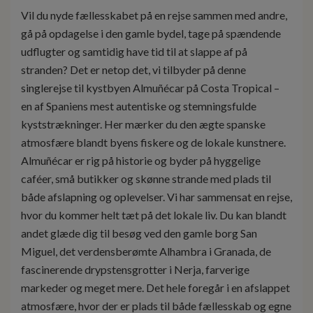
Vil du nyde fællesskabet på en rejse sammen med andre,
gå på opdagelse i den gamle bydel, tage på spændende
udflugter og samtidig have tid til at slappe af på
stranden? Det er netop det, vi tilbyder på denne
singlerejse til kystbyen Almuñécar på Costa Tropical –
en af Spaniens mest autentiske og stemningsfulde
kyststrækninger. Her mærker du den ægte spanske
atmosfære blandt byens fiskere og de lokale kunstnere.
Almuñécar er rig på historie og byder på hyggelige
caféer, små butikker og skønne strande med plads til
både afslapning og oplevelser. Vi har sammensat en rejse,
hvor du kommer helt tæt på det lokale liv. Du kan blandt
andet glæde dig til besøg ved den gamle borg San
Miguel, det verdensberømte Alhambra i Granada, de
fascinerende drypstensgrotter i Nerja, farverige
markeder og meget mere. Det hele foregår i en afslappet
atmosfære, hvor der er plads til både fællesskab og egne