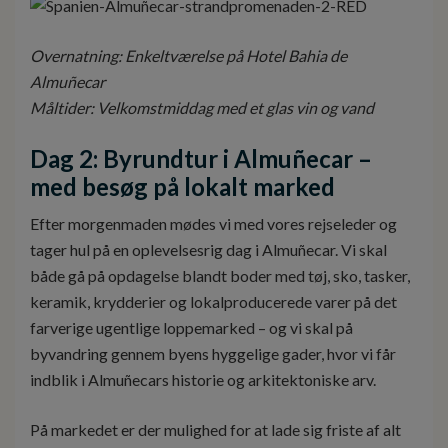
Overnatning: Enkeltværelse på Hotel Bahia de
Almuñecar
Måltider: Velkomstmiddag med et glas vin og vand
Dag 2: Byrundtur i Almuñecar –
med besøg på lokalt marked
Efter morgenmaden mødes vi med vores rejseleder og
tager hul på en oplevelsesrig dag i Almuñecar. Vi skal
både gå på opdagelse blandt boder med tøj, sko, tasker,
keramik, krydderier og lokalproducerede varer på det
farverige ugentlige loppemarked – og vi skal på
byvandring gennem byens hyggelige gader, hvor vi får
indblik i Almuñecars historie og arkitektoniske arv.
På markedet er der mulighed for at lade sig friste af alt