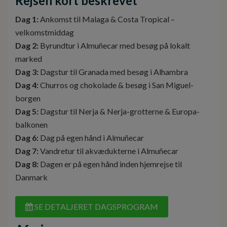
Rejsen kort beskrevet
Dag 1:
Ankomst til Malaga & Costa Tropical –
velkomstmiddag
Dag 2:
Byrundtur i Almuñecar med besøg på lokalt
marked
Dag 3:
Dagstur til Granada med besøg i Alhambra
Dag 4:
Churros og chokolade & besøg i San Miguel-
borgen
Dag 5:
Dagstur til Nerja & Nerja-grotterne & Europa-
balkonen
Dag 6:
Dag på egen hånd i Almuñecar
Dag 7:
Vandretur til akvædukterne i Almuñecar
Dag 8:
Dagen er på egen hånd inden hjemrejse til
Danmark
SE DETALJERET DAGSPROGRAM