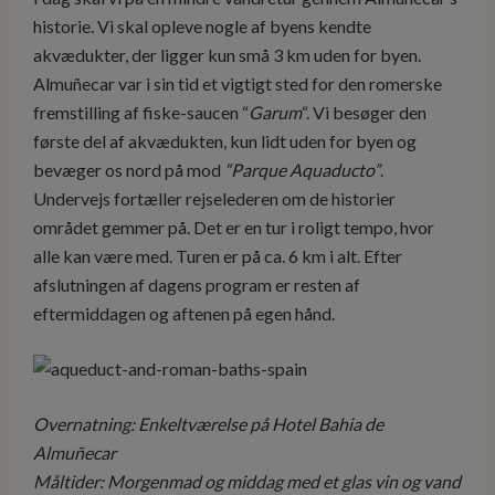
historie. Vi skal opleve nogle af byens kendte
akvædukter, der ligger kun små 3 km uden for byen.
Almuñecar var i sin tid et vigtigt sted for den romerske
fremstilling af fiske-saucen “
Garum
“. Vi besøger den
første del af akvædukten, kun lidt uden for byen og
bevæger os nord på mod
“Parque Aquaducto”
.
Undervejs fortæller rejselederen om de historier
området gemmer på. Det er en tur i roligt tempo, hvor
alle kan være med. Turen er på ca. 6 km i alt. Efter
afslutningen af dagens program er resten af
eftermiddagen og aftenen på egen hånd.
Overnatning: Enkeltværelse på Hotel Bahia de
Almuñecar
Måltider: Morgenmad og middag med et glas vin og vand