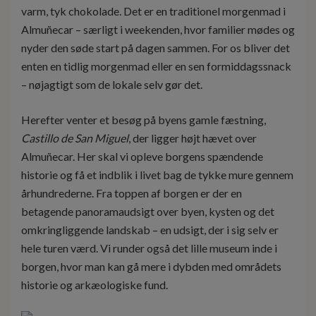
varm, tyk chokolade. Det er en traditionel morgenmad i
Almuñecar – særligt i weekenden, hvor familier mødes og
nyder den søde start på dagen sammen. For os bliver det
enten en tidlig morgenmad eller en sen formiddagssnack
– nøjagtigt som de lokale selv gør det.
Herefter venter et besøg på byens gamle fæstning,
Castillo de San Miguel
, der ligger højt hævet over
Almuñecar. Her skal vi opleve borgens spændende
historie og få et indblik i livet bag de tykke mure gennem
århundrederne. Fra toppen af borgen er der en
betagende panoramaudsigt over byen, kysten og det
omkringliggende landskab – en udsigt, der i sig selv er
hele turen værd. Vi runder også det lille museum inde i
borgen, hvor man kan gå mere i dybden med områdets
historie og arkæologiske fund.