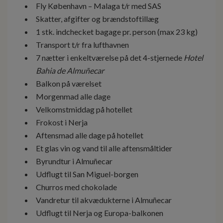
Fly København – Malaga t/r med SAS
Skatter, afgifter og brændstoftillæg
1 stk. indchecket bagage pr. person (max 23 kg)
Transport t/r fra lufthavnen
7 nætter i enkeltværelse på det 4-stjernede
Hotel
Bahia de Almuñecar
Balkon på værelset
Morgenmad alle dage
Velkomstmiddag på hotellet
Frokost i Nerja
Aftensmad alle dage på hotellet
Et glas vin og vand til alle aftensmåltider
Byrundtur i Almuñecar
Udflugt til San Miguel-borgen
Churros med chokolade
Vandretur til akvædukterne i Almuñecar
Udflugt til Nerja og Europa-balkonen