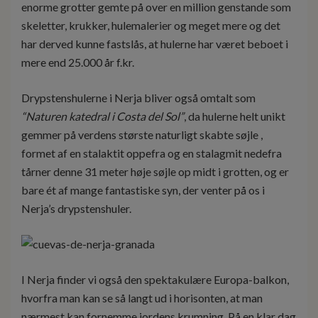
enorme grotter gemte på over en million genstande som
skeletter, krukker, hulemalerier og meget mere og det
har derved kunne fastslås, at hulerne har været beboet i
mere end 25.000 år f.kr.
Drypstenshulerne i Nerja bliver også omtalt som
“Naturen katedral i Costa del Sol”
, da hulerne helt unikt
gemmer på verdens største naturligt skabte søjle ,
formet af en stalaktit oppefra og en stalagmit nedefra
tårner denne 31 meter høje søjle op midt i grotten, og er
bare ét af mange fantastiske syn, der venter på os i
Nerja’s drypstenshuler.
I Nerja finder vi også den spektakulære Europa-balkon,
hvorfra man kan se så langt ud i horisonten, at man
nærmest kan fornemme jordens krumning. På en klar dag