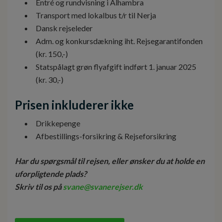
Entré og rundvisning i Alhambra
Transport med lokalbus t/r til Nerja
Dansk rejseleder
Adm. og konkursdækning iht. Rejsegarantifonden
(kr. 150,-)
Statspålagt grøn flyafgift indført 1. januar 2025
(kr. 30,-)
Prisen inkluderer ikke
Drikkepenge
Afbestillings-forsikring & Rejseforsikring
Har du spørgsmål til rejsen, eller ønsker du at holde en
uforpligtende plads?
Skriv til os på
svane@svanerejser.dk