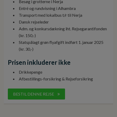
Besøg i grotterne i Nerja
Entré og rundvisning i Alhambra
Transport med lokalbus t/r til Nerja
Dansk rejseleder
Adm. og konkursdækning iht. Rejsegarantifonden
(kr. 150,-)
Statspålagt grøn flyafgift indført 1. januar 2025
(kr. 30,-)
Prisen inkluderer ikke
Drikkepenge
Afbestillings-forsikring & Rejseforsikring
BESTIL DENNE REJSE