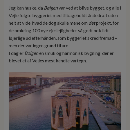
Jeg kan huske, da
Bølgen
var ved at blive bygget, og alle i
Vejle fulgte byggeriet med tilbageholdt åndedræt uden
helt at vide, hvad de dog skulle mene om
det
projekt, for
de omkring 100 nye ejerlejligheder så godt nok lidt
løjerlige ud efterhånden, som byggeriet skred fremad –
men der var ingen grund til uro.
I dag er
Bølgen
en smuk og harmonisk bygning, der er
blevet et af Vejles mest kendte vartegn.