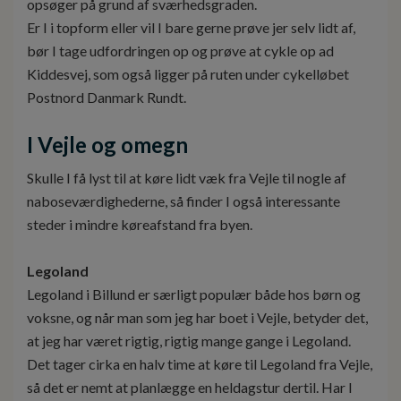
opsøger på grund af sværhedsgraden.
Er I i topform eller vil I bare gerne prøve jer selv lidt af,
bør I tage udfordringen op og prøve at cykle op ad
Kiddesvej, som også ligger på ruten under cykelløbet
Postnord Danmark Rundt.
I Vejle og omegn
Skulle I få lyst til at køre lidt væk fra Vejle til nogle af
naboseværdighederne, så finder I også interessante
steder i mindre køreafstand fra byen.
Legoland
Legoland i Billund er særligt populær både hos børn og
voksne, og når man som jeg har boet i Vejle, betyder det,
at jeg har været rigtig, rigtig mange gange i Legoland.
Det tager cirka en halv time at køre til Legoland fra Vejle,
så det er nemt at planlægge en heldagstur dertil. Har I