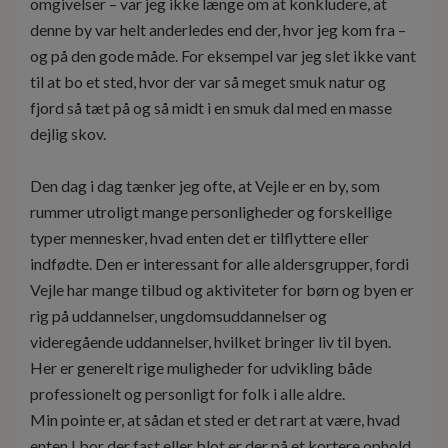
omgivelser – var jeg ikke længe om at konkludere, at
denne by var helt anderledes end der, hvor jeg kom fra –
og på den gode måde. For eksempel var jeg slet ikke vant
til at bo et sted, hvor der var så meget smuk natur og
fjord så tæt på og så midt i en smuk dal med en masse
dejlig skov.
Den dag i dag tænker jeg ofte, at Vejle er en by, som
rummer utroligt mange personligheder og forskellige
typer mennesker, hvad enten det er tilflyttere eller
indfødte. Den er interessant for alle aldersgrupper, fordi
Vejle har mange tilbud og aktiviteter for børn og byen er
rig på uddannelser, ungdomsuddannelser og
videregående uddannelser, hvilket bringer liv til byen.
Her er generelt rige muligheder for udvikling både
professionelt og personligt for folk i alle aldre.
Min pointe er, at sådan et sted er det rart at være, hvad
enten I bor der fast eller blot er der på et kortere ophold.