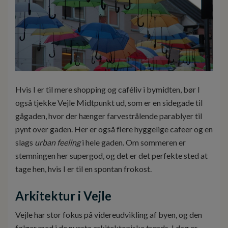
Hvis I er til mere shopping og caféliv i bymidten, bør I
også tjekke Vejle Midtpunkt ud, som er en sidegade til
gågaden, hvor der hænger farvestrålende parablyer til
pynt over gaden. Her er også flere hyggelige cafeer og en
slags
urban feeling
i hele gaden. Om sommeren er
stemningen her supergod, og det er det perfekte sted at
tage hen, hvis I er til en spontan frokost.
Arkitektur i Vejle
Vejle har stor fokus på videreudvikling af byen, og den
følger med i de nyeste arkitektoniske trends. I dag er