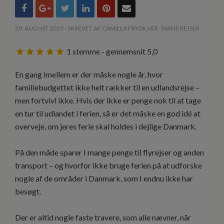
29. AUGUST 2019 - SKREVET AF CAMILLA FRYDKJÆR, SVANE REJSER
1
stemme - gennemsnit
5,0
En gang imellem er der måske nogle år, hvor
familiebudgettet ikke helt rækker til en udlandsrejse –
men fortvivl ikke. Hvis der ikke er penge nok til at tage
en tur til udlandet i ferien, så er det måske en god idé at
overveje, om jeres ferie skal holdes i dejlige Danmark.
På den måde sparer I mange penge til flyrejser og anden
transport – og hvorfor ikke bruge ferien på at udforske
nogle af de områder i Danmark, som I endnu ikke har
besøgt.
Der er altid nogle faste travere, som alle nævner, når