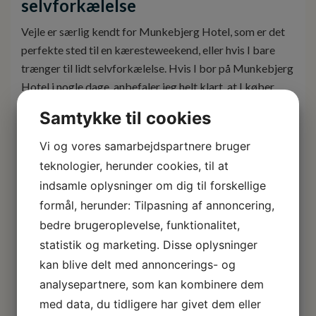
selvforkælelse
Vejle er særlig kendt for Munkebjerg Hotel, som er det
perfekte sted til en kæresteweekend, eller hvis I bare
trænger til lidt selvforkælelse. Hvis I bor på Munkebjerg
Hotel i nogle dage, anbefaler jeg helt klart, at I køber
spaophold med i hotelpakken, hvis I er til lidt afslapning,
Samtykke til cookies
nydelse, ro og forkælelse.
Vi og vores samarbejdspartnere bruger
Her er mange dejlige ting at lave. I kan blandt andet
teknologier, herunder cookies, til at
spadsere hyggelige ture langs vandet, nyde et spaophold
indsamle oplysninger om dig til forskellige
eller spise en lækker gourmet-menu i stedets restaurant.
formål, herunder: Tilpasning af annoncering,
Hvis I senere på aftenen føler jer heldige, kan I spille kort
bedre brugeroplevelse, funktionalitet,
og roulette eller gamble på spillemaskinerne i hotellets
statistik og marketing. Disse oplysninger
smagfuldt indrettede kasino.
kan blive delt med annoncerings- og
analysepartnere, som kan kombinere dem
Vejle’s bymidte
med data, du tidligere har givet dem eller
Når I nu er proppet med naturindtryk og begynder at