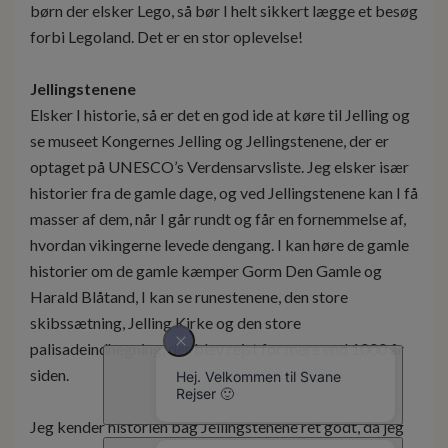
børn der elsker Lego, så bør I helt sikkert lægge et besøg
forbi Legoland. Det er en stor oplevelse!
Jellingstenene
Elsker I historie, så er det en god ide at køre til Jelling og
se museet Kongernes Jelling og Jellingstenene, der er
optaget på UNESCO’s Verdensarvsliste. Jeg elsker især
historier fra de gamle dage, og ved Jellingstenene kan I få
masser af dem, når I går rundt og får en fornemmelse af,
hvordan vikingerne levede dengang. I kan høre de gamle
historier om de gamle kæmper Gorm Den Gamle og
Harald Blåtand, I kan se runestenene, den store
skibssætning, Jelling Kirke og den store
palisadeindhegning, der blev rejst for mere end 1000 år
siden.
Jeg kender historien bag Jellingstenene ret godt, da jeg