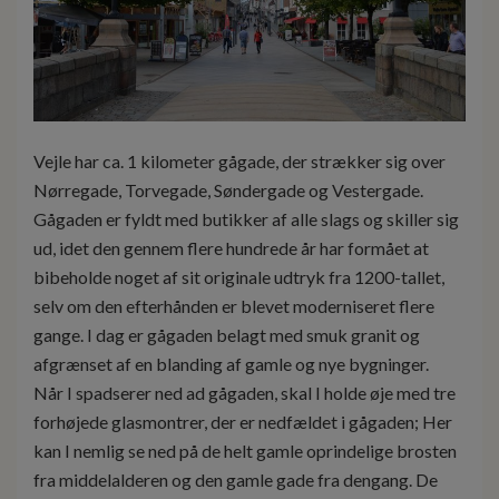
Vejle har ca. 1 kilometer gågade, der strækker sig over
Nørregade, Torvegade, Søndergade og Vestergade.
Gågaden er fyldt med butikker af alle slags og skiller sig
ud, idet den gennem flere hundrede år har formået at
bibeholde noget af sit originale udtryk fra 1200-tallet,
selv om den efterhånden er blevet moderniseret flere
gange. I dag er gågaden belagt med smuk granit og
afgrænset af en blanding af gamle og nye bygninger.
Når I spadserer ned ad gågaden, skal I holde øje med tre
forhøjede glasmontrer, der er nedfældet i gågaden; Her
kan I nemlig se ned på de helt gamle oprindelige brosten
fra middelalderen og den gamle gade fra dengang. De