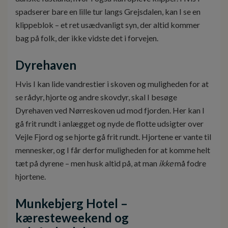
spadserer bare en lille tur langs Grejsdalen, kan I se en
klippeblok – et ret usædvanligt syn, der altid kommer
bag på folk, der ikke vidste det i forvejen.
Dyrehaven
Hvis I kan lide vandrestier i skoven og muligheden for at
se rådyr, hjorte og andre skovdyr, skal I besøge
Dyrehaven ved Nørreskoven ud mod fjorden. Her kan I
gå frit rundt i anlægget og nyde de flotte udsigter over
Vejle Fjord og se hjorte gå frit rundt. Hjortene er vante til
mennesker, og I får derfor muligheden for at komme helt
tæt på dyrene – men husk altid på, at man
ikke
må fodre
hjortene.
Munkebjerg Hotel –
kæresteweekend og