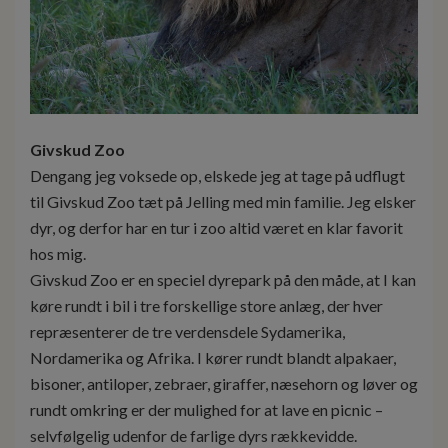
Givskud Zoo
Dengang jeg voksede op, elskede jeg at tage på udflugt
til Givskud Zoo tæt på Jelling med min familie. Jeg elsker
dyr, og derfor har en tur i zoo altid været en klar favorit
hos mig.
Givskud Zoo er en speciel dyrepark på den måde, at I kan
køre rundt i bil i tre forskellige store anlæg, der hver
repræsenterer de tre verdensdele Sydamerika,
Nordamerika og Afrika. I kører rundt blandt alpakaer,
bisoner, antiloper, zebraer, giraffer, næsehorn og løver og
rundt omkring er der mulighed for at lave en picnic –
selvfølgelig udenfor de farlige dyrs rækkevidde.