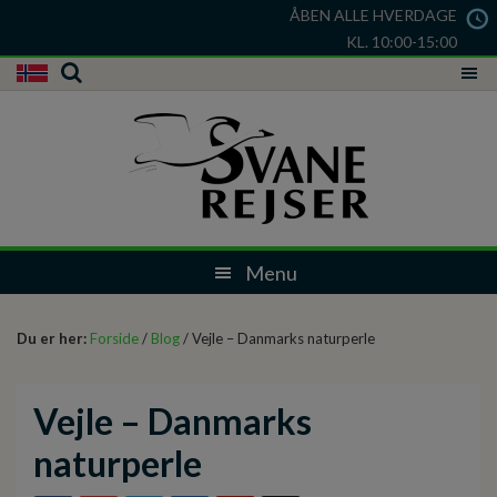
ÅBEN ALLE HVERDAGE
KL. 10:00-15:00
Du er her:
Forside
/
Blog
/ Vejle – Danmarks naturperle
Vejle – Danmarks
naturperle