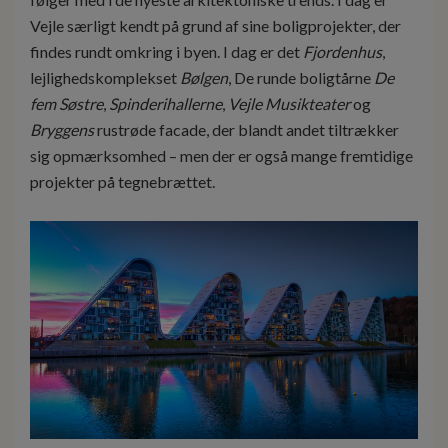
Vejle særligt kendt på grund af sine boligprojekter, der
findes rundt omkring i byen. I dag er det
Fjordenhus
,
lejlighedskomplekset
Bølgen
, De runde boligtårne
De
fem Søstre
,
Spinderihallerne
,
Vejle Musikteater
og
Bryggens
rustrøde facade, der blandt andet tiltrækker
sig opmærksomhed – men der er også mange fremtidige
projekter på tegnebrættet.