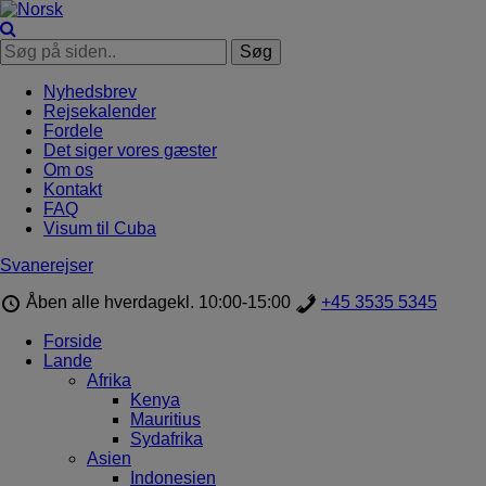
Nyhedsbrev
Rejsekalender
Fordele
Det siger vores gæster
Om os
Kontakt
FAQ
Visum til Cuba
Svanerejser
Åben alle hverdage
kl. 10:00-15:00
+45 3535 5345
Forside
Lande
Afrika
Kenya
Mauritius
Sydafrika
Asien
Indonesien