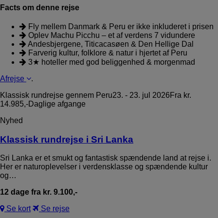
Facts om denne rejse
Fly mellem Danmark & Peru er ikke inkluderet i prisen
Oplev Machu Picchu – et af verdens 7 vidundere
Andesbjergene, Titicacasøen & Den Hellige Dal
Farverig kultur, folklore & natur i hjertet af Peru
3★ hoteller med god beliggenhed & morgenmad
Afrejse
.
Klassisk rundrejse gennem Peru
23. - 23. jul 2026
Fra kr.
14.985,-
Daglige afgange
Nyhed
Klassisk rundrejse i Sri Lanka
Sri Lanka er et smukt og fantastisk spændende land at rejse i.
Her er naturoplevelser i verdensklasse og spændende kultur
og…
12 dage fra kr. 9.100,-
Se kort
Se rejse