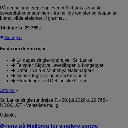
På denne singlerejse oplever vi Sri Lankas største
seværdigheder sammen – fra hellige templer og jeepsafari
blandt vilde elefanter til grønne…
14 dage kr. 29.765,-
Se rejse
Facts om denne rejse
14 dages single-rundrejse i Sri Lanka
Templer, Sigiriya Løveklippen & kongebyer
Safari i Yala & Minneriya Nationalpark
Ikonisk togrejse gennem højlandet
Stranddage ved Det Indiske Ocean
Afrejse
.
Sri Lanka single rundrejse
7. - 20. jul 2026
kr. 29.765,-
UDSOLGT - Venteliste mulig
Udsolgt
Ø-ferie på Mallorca for singlerejsende