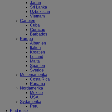
Japan
Sri Lanka
Uzbekistan
Vietnam
Caribien
Cuba
Curacao
Barbados
Europa
Albanien
Italien
Kroatien
Letland
Malta
Spanien
Sverige
Mellemamerika
Costa Rica
Panama
Nordamerika
Mexico
USA
Sydamerika
Peru
Find rejse