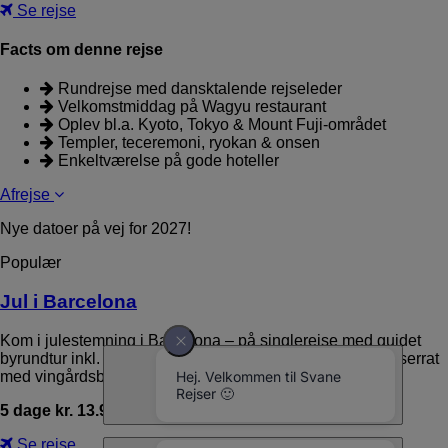
Se rejse
Facts om denne rejse
Rundrejse med dansktalende rejseleder
Velkomstmiddag på Wagyu restaurant
Oplev bl.a. Kyoto, Tokyo & Mount Fuji-området
Templer, teceremoni, ryokan & onsen
Enkeltværelse på gode hoteller
Afrejse
Nye datoer på vej for 2027!
Populær
Jul i Barcelona
Kom i julestemning i Barcelona – på singlerejse med guidet
byrundtur inkl. Sagrada Familia og udflugter til bl.a. Montserrat
med vingårdsbesøg.…
5 dage kr. 13.990,-
Se rejse