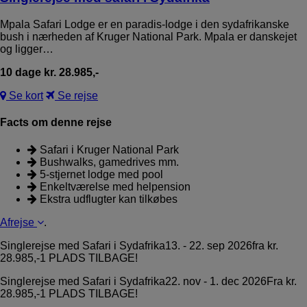
Mpala Safari Lodge er en paradis-lodge i den sydafrikanske
bush i nærheden af Kruger National Park. Mpala er danskejet
og ligger…
10 dage kr. 28.985,-
Se kort
Se rejse
Facts om denne rejse
Safari i Kruger National Park
Bushwalks, gamedrives mm.
5-stjernet lodge med pool
Enkeltværelse med helpension
Ekstra udflugter kan tilkøbes
Afrejse
.
Singlerejse med Safari i Sydafrika
13. - 22. sep 2026
fra kr.
28.985,-
1 PLADS TILBAGE!
Singlerejse med Safari i Sydafrika
22. nov - 1. dec 2026
Fra kr.
28.985,-
1 PLADS TILBAGE!