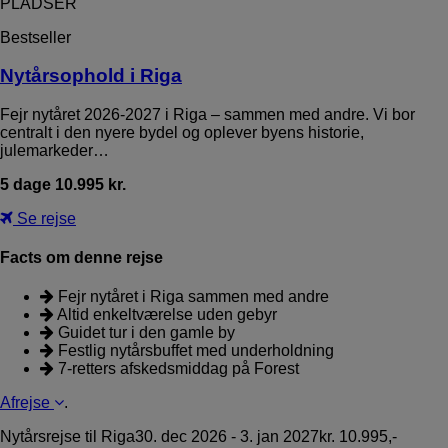
PLADSER
Bestseller
Nytårsophold i Riga
Fejr nytåret 2026-2027 i Riga – sammen med andre. Vi bor
centralt i den nyere bydel og oplever byens historie,
julemarkeder…
5 dage 10.995 kr.
Se rejse
Facts om denne rejse
Fejr nytåret i Riga sammen med andre
Altid enkeltværelse uden gebyr
Guidet tur i den gamle by
Festlig nytårsbuffet med underholdning
7-retters afskedsmiddag på Forest
Afrejse
.
Nytårsrejse til Riga
30. dec 2026 - 3. jan 2027
kr. 10.995,-