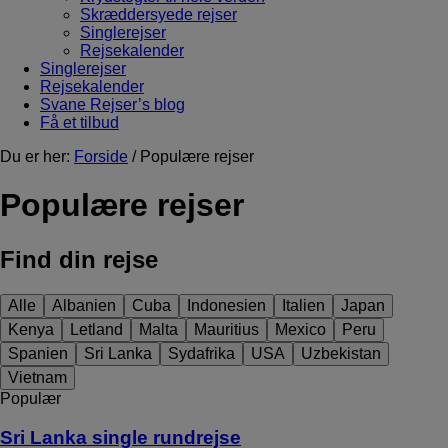
Skræddersyede rejser
Singlerejser
Rejsekalender
Singlerejser
Rejsekalender
Svane Rejser’s blog
Få et tilbud
Du er her:
Forside
/ Populære rejser
Populære rejser
Find din rejse
Alle
Albanien
Cuba
Indonesien
Italien
Japan
Kenya
Letland
Malta
Mauritius
Mexico
Peru
Spanien
Sri Lanka
Sydafrika
USA
Uzbekistan
Vietnam
Populær
Sri Lanka single rundrejse