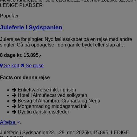
LEDIGE PLADSER
Populær
Juleferie i Sydspanien
Julerejse for singler. Nyd fællesskabet på en rejse med andre
singler. Gå på opdagelse i den gamle bydel eller slap af…
8 dage kr. 15.895,-
Se kort
Se rejse
Facts om denne rejse
Enkeltværelse inkl. i prisen
Hotel i Almuñecar ved solkysten
Besøg til Alhambra, Granada og Nerja
Morgenmad og middagsmad inkl.
Dygtig dansk rejseleder
Afrejse
.
Juleferie i Sydspanien
22. - 29. dec 2026
kr. 15.895,-
LEDIGE